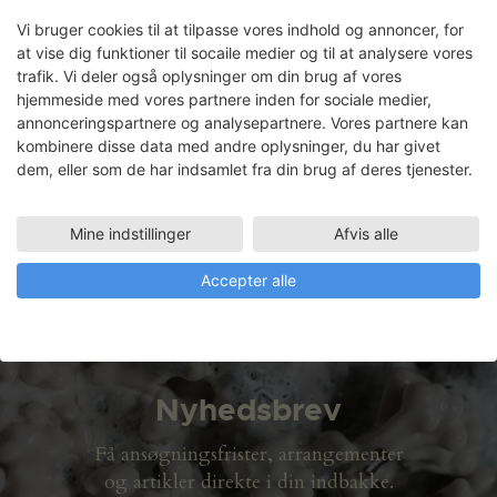
Media Mesh –
udsmykningsprojekt KUA2
Vi bruger cookies til at tilpasse vores indhold og annoncer, for
at vise dig funktioner til socaile medier og til at analysere vores
trafik. Vi deler også oplysninger om din brug af vores
hjemmeside med vores partnere inden for sociale medier,
annonceringspartnere og analysepartnere. Vores partnere kan
Ursula Munch-Petersen
kombinere disse data med andre oplysninger, du har givet
dem, eller som de har indsamlet fra din brug af deres tjenester.
Faciliteter
LERVÆRKSTED
Mine indstillinger
Afvis alle
23.08.2007 - 29.11.2007
Accepter alle
Nyhedsbrev
Få ansøgningsfrister, arrangementer
og artikler direkte i din indbakke.