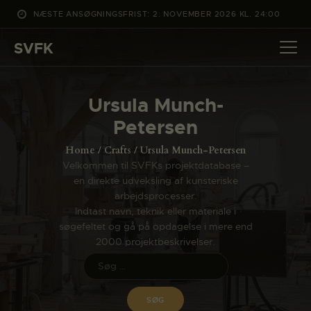
NÆSTE ANSØGNINGSFRIST: 2. NOVEMBER 2026 KL. 24:00
SVFK
SVFK
DET SKER
Ursula Munch-
PROJEKTER
Petersen
CHANNEL
Home
Crafts
Ursula Munch-Petersen
ANSØG
Velkommen til SVFKs projektdatabase –
en direkte udveksling af kunsteriske
OM SVFK
arbejdsprocesser.
ENGLISH
Indtast navn, teknik eller materiale i
søgefeltet og gå på opdagelse i mere end
2000 projektbeskrivelser.