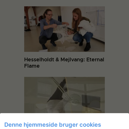
Hesselholdt & Mejlvang: Eternal
Flame
Denne hjemmeside bruger cookies