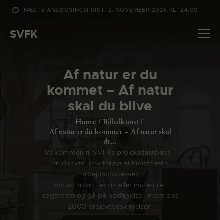
NÆSTE ANSØGNINGSFRIST: 2. NOVEMBER 2026 KL. 24:00
SVFK
SVFK
DET SKER
Af natur er du
PROJEKTER
kommet – Af natur
CHANNEL
skal du blive
ANSØG
Home
Billedkunst
OM SVFK
Af natur er du kommet – Af natur skal
du...
ENGLISH
Velkommen til SVFKs projektdatabase –
en direkte udveksling af kunsteriske
arbejdsprocesser.
Indtast navn, teknik eller materiale i
søgefeltet og gå på opdagelse i mere end
2000 projektbeskrivelser.