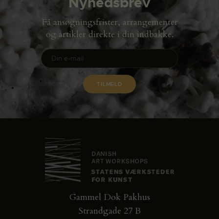
Nyhedsbrev
Få ansøgningsfrister, arrangementer
og artikler direkte i din indbakke.
Gammel Dok Pakhus
Strandgade 27 B