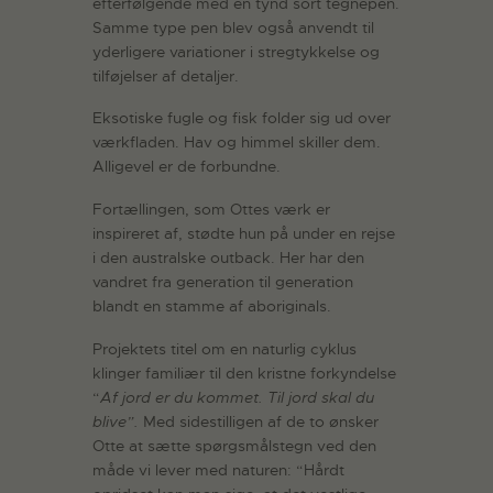
efterfølgende med en tynd sort tegnepen.
Samme type pen blev også anvendt til
yderligere variationer i stregtykkelse og
tilføjelser af detaljer.
Eksotiske fugle og fisk folder sig ud over
værkfladen. Hav og himmel skiller dem.
Alligevel er de forbundne.
Fortællingen, som Ottes værk er
inspireret af, stødte hun på under en rejse
i den australske outback. Her har den
vandret fra generation til generation
blandt en stamme af aboriginals.
Projektets titel om en naturlig cyklus
klinger familiær til den kristne forkyndelse
“
Af jord er du kommet. Til jord skal du
blive”.
Med sidestilligen af de to ønsker
Otte at sætte spørgsmålstegn ved den
måde vi lever med naturen: “Hårdt