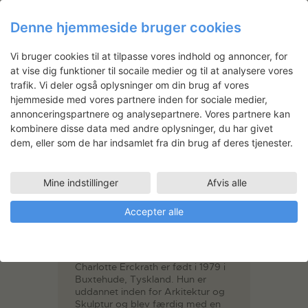
Denne hjemmeside bruger cookies
Gennemgang
Vi bruger cookies til at tilpasse vores indhold og annoncer, for
at vise dig funktioner til socaile medier og til at analysere vores
trafik. Vi deler også oplysninger om din brug af vores
hjemmeside med vores partnere inden for sociale medier,
annonceringspartnere og analysepartnere. Vores partnere kan
kombinere disse data med andre oplysninger, du har givet
dem, eller som de har indsamlet fra din brug af deres tjenester.
Mine indstillinger
Afvis alle
Nordic Folklore Reinvented
Accepter alle
Charlotte Erckrath
Charlotte Erckrath er født i 1979 i
Buxtehude, Tyskland. Hun er
uddannet inden for Arkitektur og
Skulptur og blev færdig med en