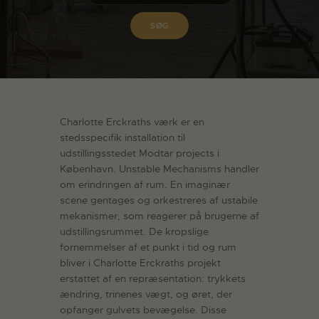
Charlotte Erckraths værk er en
stedsspecifik installation til
udstillingsstedet Modtar projects i
København. Unstable Mechanisms handler
om erindringen af rum. En imaginær
scene gentages og orkestreres af ustabile
mekanismer, som reagerer på brugerne af
udstillingsrummet. De kropslige
fornemmelser af et punkt i tid og rum
bliver i Charlotte Erckraths projekt
erstattet af en repræsentation: trykkets
ændring, trinenes vægt, og øret, der
opfanger gulvets bevægelse. Disse