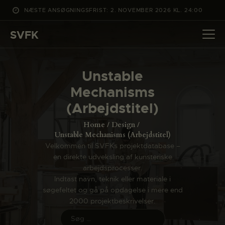
NÆSTE ANSØGNINGSFRIST: 2. NOVEMBER 2026 KL. 24:00
SVFK
SVFK
DET SKER
Unstable
PROJEKTER
Mechanisms
CHANNEL
(Arbejdstitel)
ANSØG
Home
Design
OM SVFK
Unstable Mechanisms (Arbejdstitel)
Velkommen til SVFKs projektdatabase –
ENGLISH
en direkte udveksling af kunsteriske
arbejdsprocesser.
Indtast navn, teknik eller materiale i
søgefeltet og gå på opdagelse i mere end
2000 projektbeskrivelser.