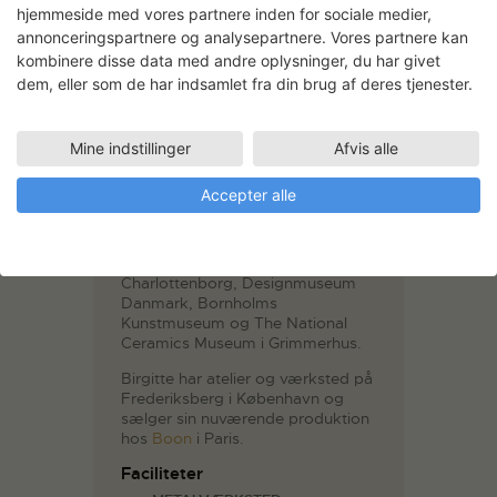
hjemmeside med vores partnere inden for sociale medier,
annonceringspartnere og analysepartnere. Vores partnere kan
kombinere disse data med andre oplysninger, du har givet
Birgitte Due Madsen
dem, eller som de har indsamlet fra din brug af deres tjenester.
MA i Design fra Danmarks Design
Skole (KADK) 2008.
Modtog i 2005 broncemedalje og
Mine indstillinger
Afvis alle
senere i 2016
Kunsthåndværkerprisens
Accepter alle
sølvmedalje fra 1879, der
inkluderede et særligt æreslegat.
I Danmark har hendes værker bl.a.
været udstillet på Kunsthal
Charlottenborg, Designmuseum
Danmark, Bornholms
Kunstmuseum og The National
Ceramics Museum i Grimmerhus.
Birgitte har atelier og værksted på
Frederiksberg i København og
sælger sin nuværende produktion
hos
Boon
i Paris.
Faciliteter