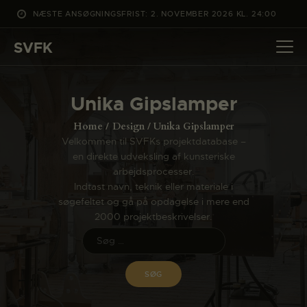
NÆSTE ANSØGNINGSFRIST: 2. NOVEMBER 2026 KL. 24:00
SVFK
SVFK
DET SKER
Unika Gipslamper
PROJEKTER
Home
Design
Unika Gipslamper
CHANNEL
Velkommen til SVFKs projektdatabase –
en direkte udveksling af kunsteriske
ANSØG
arbejdsprocesser.
OM SVFK
Indtast navn, teknik eller materiale i
søgefeltet og gå på opdagelse i mere end
ENGLISH
2000 projektbeskrivelser.