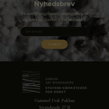
Nyhedsbrev
Få ansøgningsfrister, arrangementer
og artikler direkte i din indbakke.
Gammel Dok Pakhus
Strandgade 27 B