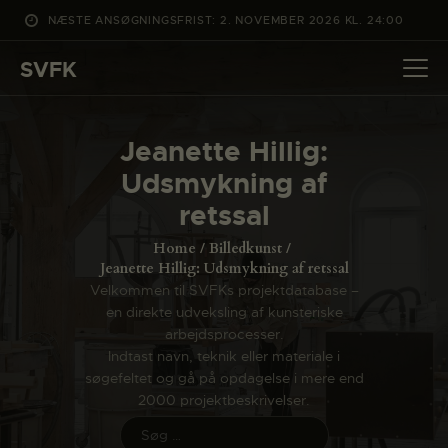
NÆSTE ANSØGNINGSFRIST: 2. NOVEMBER 2026 KL. 24:00
SVFK
SVFK
DET SKER
Jeanette Hillig:
PROJEKTER
Udsmykning af
CHANNEL
retssal
ANSØG
Home
Billedkunst
OM SVFK
Jeanette Hillig: Udsmykning af retssal
Velkommen til SVFKs projektdatabase –
ENGLISH
en direkte udveksling af kunsteriske
arbejdsprocesser.
Indtast navn, teknik eller materiale i
søgefeltet og gå på opdagelse i mere end
2000 projektbeskrivelser.