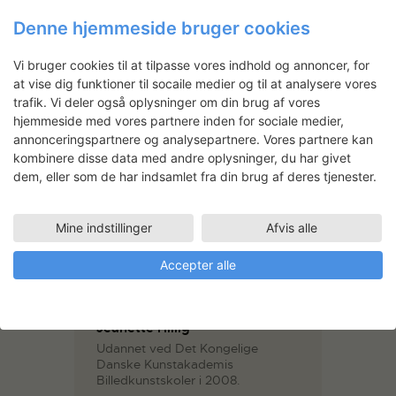
Nytteplanter fra Wahan &
Pamir (arbejdstitel)
Denne hjemmeside bruger cookies
Vi bruger cookies til at tilpasse vores indhold og annoncer, for
at vise dig funktioner til socaile medier og til at analysere vores
trafik. Vi deler også oplysninger om din brug af vores
hjemmeside med vores partnere inden for sociale medier,
annonceringspartnere og analysepartnere. Vores partnere kan
kombinere disse data med andre oplysninger, du har givet
dem, eller som de har indsamlet fra din brug af deres tjenester.
Aviaaja Ezekiassen: Paddle
Mine indstillinger
Afvis alle
Chair
Accepter alle
Jeanette Hillig
Udannet ved Det Kongelige
Danske Kunstakademis
Billedkunstskoler i 2008.