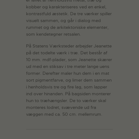
kobber og karakteriseres ved en enkel,
kontrastfuld æstetik. De tre værker spiller
visuelt sammen, og går i dialog med
rummet og de arkitektoniske elementer,
som kendetegner retsalen.
På Statens Værksteder arbejder Jeanette
på det todelte værk i træ. Det består af
10 mm. mdf-plader, som Jeanette skærer
ud med en stiksav i tre meter lange uens
former. Derefter maler hun dem i en mat
sort pigmentfarve, og limer dem sammen
i henholdsvis tre og fire lag, som lapper
ind over hinanden. På bagsiden monterer
hun to træhængsler. De to værker skal
monteres lodret, svævende ud fra
væggen med ca. 50 cm. mellemrum.