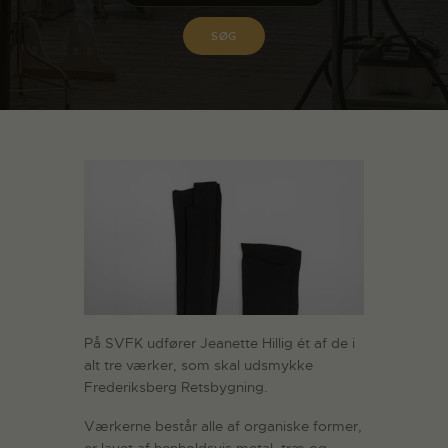
På SVFK udfører Jeanette Hillig ét af de i
alt tre værker, som skal udsmykke
Frederiksberg Retsbygning.
Værkerne består alle af organiske former,
er lavet af henholdsvis metal, træ og