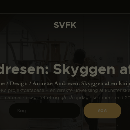
DET SKER
PROJEKTER
SVFK
SVFK
CHANNEL
ANSØG
resen: Skyggen af
OM SVFK
ENGLISH
me
Design
Annette Andresen: Skyggen af en knip
s projektdatabase – en direkte udveksling af kunsterisk
ler materiale i søgefeltet og gå på opdagelse i mere end 2