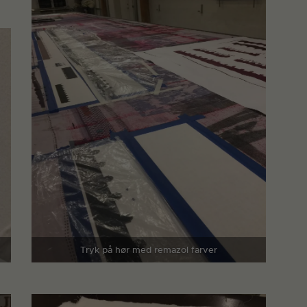
Tryk på hør med remazol farver