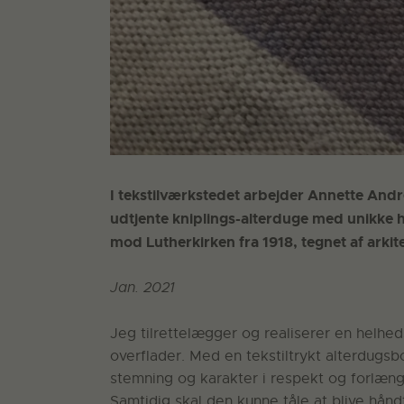
I tekstilværkstedet arbejder Annette Andr
udtjente kniplings-alterduge med unikke h
mod Lutherkirken fra 1918, tegnet af arki
Jan. 2021
Jeg tilrettelægger og realiserer en helheds
overflader. Med en tekstiltrykt alterdugsb
stemning og karakter i respekt og forlæng
Samtidig skal den kunne tåle at blive håndt