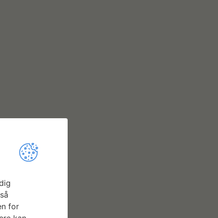
dig
gså
n for
ere kan