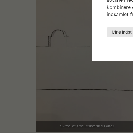
kombinere d
indsamlet fr
Mine indsti
Skitse af træudskæring i alter