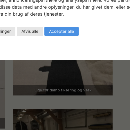
isse data med andre oplysninger, du har givet dem, eller 
a din brug af deres tjenester.
llinger
Afvis alle
Accepter alle
Lige før damp fiksering og vask