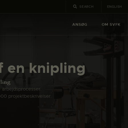
ENGLISH
ANSØG
OM SVFK
 en knipling
ling
e arbejdsprocesser.
000 projektbeskrivelser.