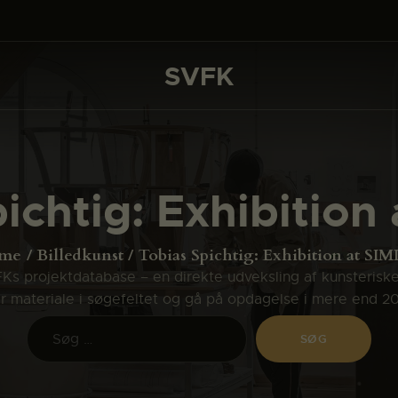
DET SKER
PROJEKTER
SVFK
SVFK
CHANNEL
ANSØG
ichtig: Exhibition
OM SVFK
ENGLISH
me
Billedkunst
Tobias Spichtig: Exhibition at SI
s projektdatabase – en direkte udveksling af kunsterisk
ler materiale i søgefeltet og gå på opdagelse i mere end 2