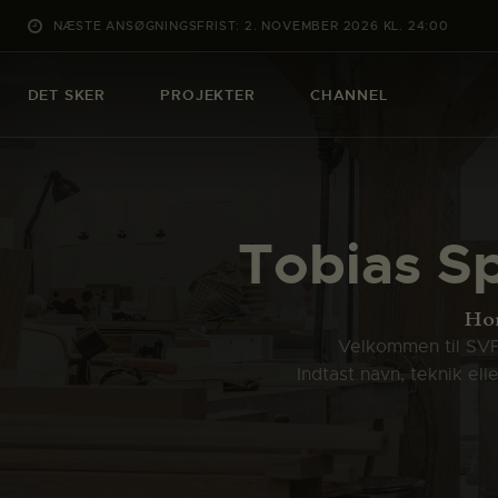
NÆSTE ANSØGNINGSFRIST: 2. NOVEMBER 2026 KL. 24:00
DET SKER
PROJEKTER
CHANNEL
Tobias Sp
Ho
Velkommen til SVFK
Indtast navn, teknik el