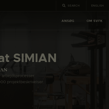
ENGLISH
ANSØG
OM SVFK
 at SIMIAN
MIAN
e arbejdsprocesser.
000 projektbeskrivelser.