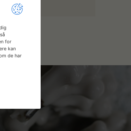
dig
gså
n for
ere kan
som de har