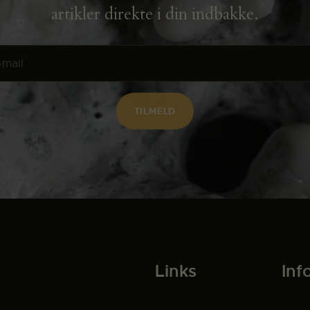
artikler direkte i din indbakke.
Links
Inf