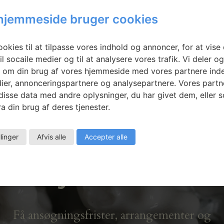
ine Overvad
Camilla Thorup:
hjemmeside bruger cookies
n: Preppers
Soloudstilling
Horsens
Kunstmuseum
okies til at tilpasse vores indhold og annoncer, for at vise 
il socaile medier og til at analysere vores trafik. Vi deler o
 om din brug af vores hjemmeside med vores partnere inde
ier, annonceringspartnere og analysepartnere. Vores partn
isse data med andre oplysninger, du har givet dem, eller 
a din brug af deres tjenester.
llinger
Afvis alle
Accepter alle
Nyhedsbrev
Få ansøgningsfrister, arrangementer og