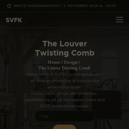
NÆSTE ANSØGNINGSFRIST: 2. NOVEMBER 2026 KL. 24:00
SVFK
SVFK
DET SKER
The Louver
PROJEKTER
Twisting Comb
CHANNEL
Home
Design
ANSØG
The Louver Twisting Comb
Velkommen til SVFKs projektdatabase –
OM SVFK
en direkte udveksling af kunsteriske
ENGLISH
arbejdsprocesser.
Indtast navn, teknik eller materiale i
søgefeltet og gå på opdagelse i mere end
2000 projektbeskrivelser.