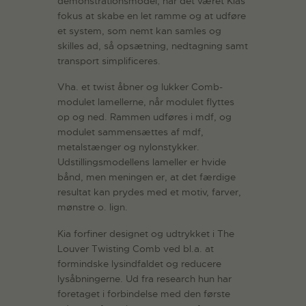
demonstrationsmodel, har det været Kias
fokus at skabe en let ramme og at udføre
et system, som nemt kan samles og
skilles ad, så opsætning, nedtagning samt
transport simplificeres.
Vha. et twist åbner og lukker Comb-
modulet lamellerne, når modulet flyttes
op og ned. Rammen udføres i mdf, og
modulet sammensættes af mdf,
metalstænger og nylonstykker.
Udstillingsmodellens lameller er hvide
bånd, men meningen er, at det færdige
resultat kan prydes med et motiv, farver,
mønstre o. lign.
Kia forfiner designet og udtrykket i The
Louver Twisting Comb ved bl.a. at
formindske lysindfaldet og reducere
lysåbningerne. Ud fra research hun har
foretaget i forbindelse med den første