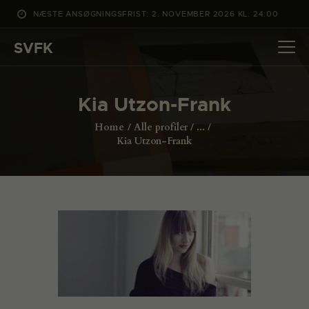
NÆSTE ANSØGNINGSFRIST: 2. NOVEMBER 2026 KL. 24:00
SVFK
SVFK
DET SKER
Kia Utzon-Frank
PROJEKTER
Home
Alle profiler
...
CHANNEL
Kia Utzon-Frank
ANSØG
OM SVFK
ENGLISH