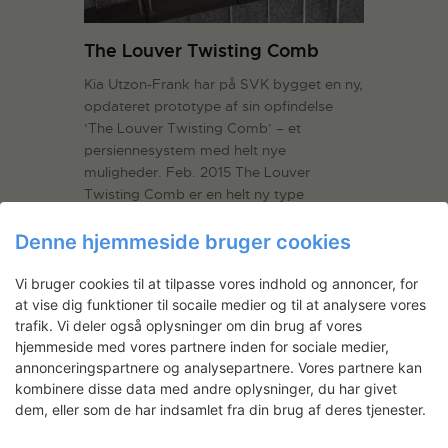
The Louver Twisting Comb
Kia Utzon-Frank har på SVK bygget en ny,
opdateret prototype af sin opfindelse
’The Louver Twisting Comb’ – et
persiennesystem med helt nye
muligheder. Feb. 2015 The Louver
Twisting Comb er en helt ny type
lukkemekanisme til brug i bl.a. persienner,
rumdelere, skærme, justerbare
Denne hjemmeside bruger cookies
hyldesystemer…
Læs mere
Vi bruger cookies til at tilpasse vores indhold og annoncer, for
LÆS MERE
at vise dig funktioner til socaile medier og til at analysere vores
trafik. Vi deler også oplysninger om din brug af vores
hjemmeside med vores partnere inden for sociale medier,
annonceringspartnere og analysepartnere. Vores partnere kan
kombinere disse data med andre oplysninger, du har givet
dem, eller som de har indsamlet fra din brug af deres tjenester.
Nyhedsbrev