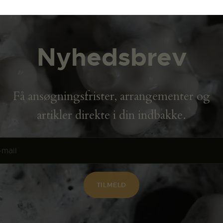
Nyhedsbrev
Få ansøgningsfrister, arrangementer og
artikler direkte i din indbakke.