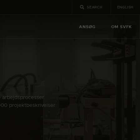
ENGLISH
ANSØG
OM SVFK
e arbejdsprocesser.
000 projektbeskrivelser.