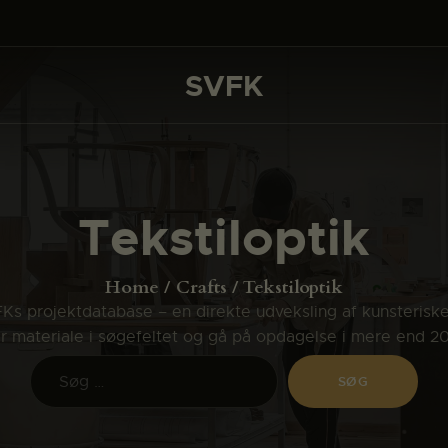
DET SKER
PROJEKTER
SVFK
SVFK
CHANNEL
ANSØG
Tekstiloptik
OM SVFK
ENGLISH
Home
Crafts
Tekstiloptik
s projektdatabase – en direkte udveksling af kunsterisk
ler materiale i søgefeltet og gå på opdagelse i mere end 2