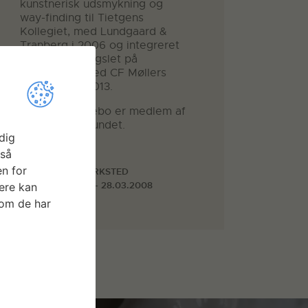
kunstnerisk udsmykning og
way-finding til Tietgens
Kollegiet, med Lundgaard &
Tranberg i 2006 og integreret
design til Fængslet på
Nordfalster med CF Møllers
Tegnestue i 2013.
Mathilde Aggebo er medlem af
Kunstnersamfundet.
dig
Faciliteter
gså
n for
TEKSTILVÆRKSTED
02.01.2008 - 28.03.2008
ere kan
som de har