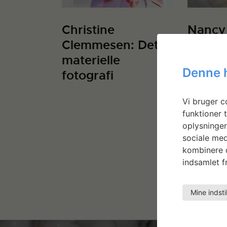
Christine
Nancy
Clemmesen: Det
Making
materielle
Denne 
fotografi
Vi bruger co
funktioner t
oplysninger
sociale med
kombinere d
indsamlet fr
Mine indsti