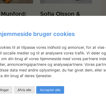
 Munford:
Sofia Olsson &
 the Sun
Sara
Annsofidotter:
hjemmeside bruger cookies
Slow Wind
okies til at tilpasse vores indhold og annoncer, for at vise 
il socaile medier og til at analysere vores trafik. Vi deler o
 om din brug af vores hjemmeside med vores partnere inde
ier, annonceringspartnere og analysepartnere. Vores partn
isse data med andre oplysninger, du har givet dem, eller 
a din brug af deres tjenester.
llinger
Afvis alle
Accepter alle