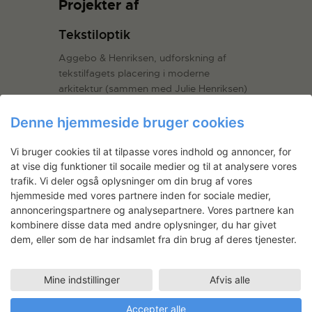
Projekter af
Tekstiloptik
Aggebo & Henriksen, udforskning af
tekstilfagets placering i moderne
arkitektur (sammen med Julie Henriksen)
LÆS MERE
Denne hjemmeside bruger cookies
Vi bruger cookies til at tilpasse vores indhold og annoncer, for
at vise dig funktioner til socaile medier og til at analysere vores
trafik. Vi deler også oplysninger om din brug af vores
hjemmeside med vores partnere inden for sociale medier,
Nyhedsbrev
annonceringspartnere og analysepartnere. Vores partnere kan
kombinere disse data med andre oplysninger, du har givet
Få ansøgningsfrister, arrangementer
dem, eller som de har indsamlet fra din brug af deres tjenester.
og artikler direkte i din indbakke.
Mine indstillinger
Afvis alle
Accepter alle