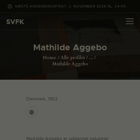
NÆSTE ANSØGNINGSFRIST: 2. NOVEMBER 2026 KL. 24:00
SVFK
SVFK
DET SKER
Mathilde Aggebo
PROJEKTER
Home
Alle profiler
...
CHANNEL
Mathilde Aggebo
ANSØG
OM SVFK
ENGLISH
Danmark, 1962
Mathilde Aggebo er uddannet industriel