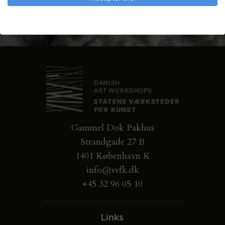
Gammel Dok Pakhus
Strandgade 27 B
1401 København K
info@svfk.dk
+45 32 96 05 10
Links