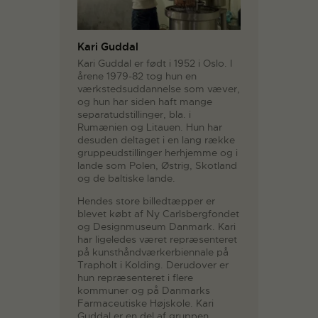
Kari Guddal
Kari Guddal er født i 1952 i Oslo. I
årene 1979-82 tog hun en
værkstedsuddannelse som væver,
og hun har siden haft mange
separatudstillinger, bla. i
Rumænien og Litauen. Hun har
desuden deltaget i en lang række
gruppeudstillinger herhjemme og i
lande som Polen, Østrig, Skotland
og de baltiske lande.
Hendes store billedtæpper er
blevet købt af Ny Carlsbergfondet
og Designmuseum Danmark. Kari
har ligeledes været repræsenteret
på kunsthåndværkerbiennale på
Trapholt i Kolding. Derudover er
hun repræsenteret i flere
kommuner og på Danmarks
Farmaceutiske Højskole. Kari
Guddal er en del af gruppen