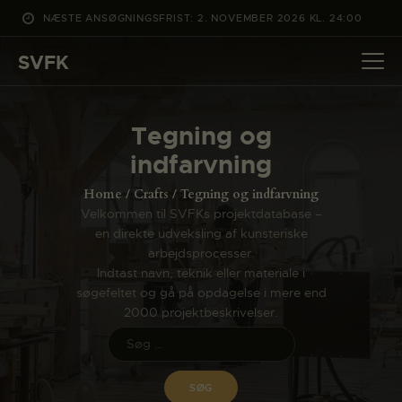
NÆSTE ANSØGNINGSFRIST: 2. NOVEMBER 2026 KL. 24:00
SVFK
SVFK
DET SKER
Tegning og
PROJEKTER
indfarvning
CHANNEL
Home
Crafts
Tegning og indfarvning
ANSØG
Velkommen til SVFKs projektdatabase –
en direkte udveksling af kunsteriske
OM SVFK
arbejdsprocesser.
ENGLISH
Indtast navn, teknik eller materiale i
søgefeltet og gå på opdagelse i mere end
2000 projektbeskrivelser.