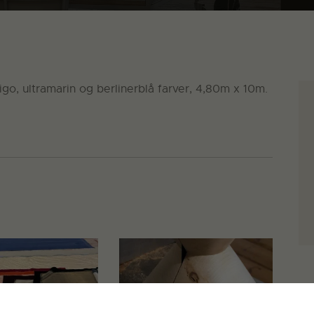
igo, ultramarin og berlinerblå farver, 4,80m x 10m.