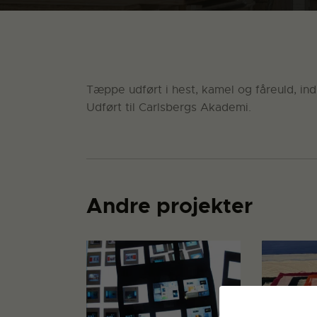
Tæppe udført i hest, kamel og fåreuld, ind
Udført til Carlsbergs Akademi.
Andre projekter