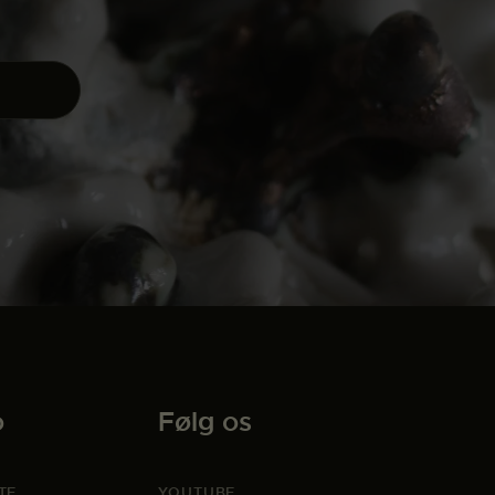
o
Følg os
TE
YOUTUBE