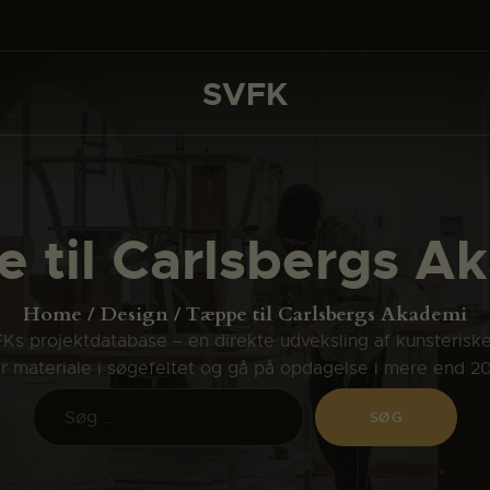
DET SKER
PROJEKTER
SVFK
SVFK
CHANNEL
ANSØG
 til Carlsbergs A
OM SVFK
ENGLISH
Home
Design
Tæppe til Carlsbergs Akademi
s projektdatabase – en direkte udveksling af kunsterisk
ler materiale i søgefeltet og gå på opdagelse i mere end 2