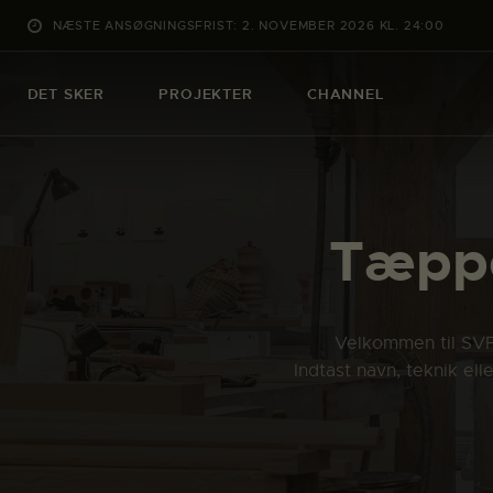
NÆSTE ANSØGNINGSFRIST: 2. NOVEMBER 2026 KL. 24:00
DET SKER
PROJEKTER
CHANNEL
Tæppe
Velkommen til SVFK
Indtast navn, teknik el