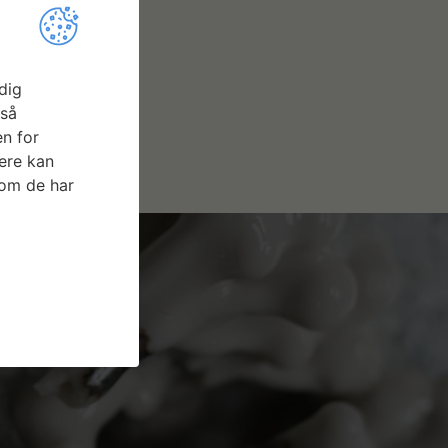
dig
gså
n for
ere kan
som de har