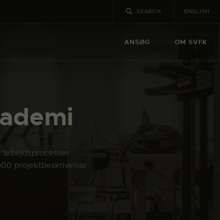
ENGLISH
ANSØG
OM SVFK
kademi
e arbejdsprocesser.
000 projektbeskrivelser.