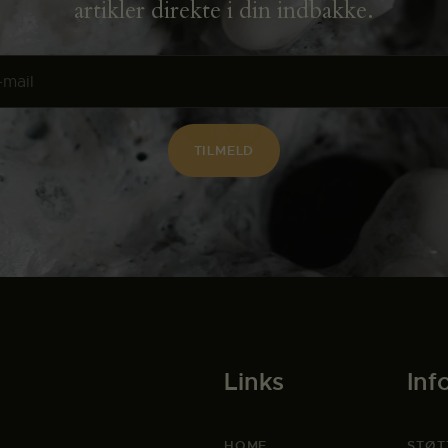
artikler direkte i din indbakke.
Links
Inf
HOME
STØT