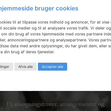
hjemmeside bruger cookies
 Rohland:
Eske Rex: Split
e #4
and Extended
okies til at tilpasse vores indhold og annoncer, for at vise 
il socaile medier og til at analysere vores trafik. Vi deler o
 om din brug af vores hjemmeside med vores partnere inde
ier, annonceringspartnere og analysepartnere. Vores partn
isse data med andre oplysninger, du har givet dem, eller 
a din brug af deres tjenester.
llinger
Afvis alle
Accepter alle
Nyhedsbrev
Få ansøgningsfrister, arrangementer og