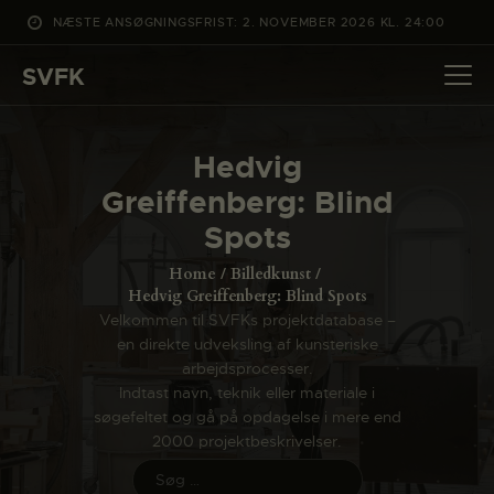
NÆSTE ANSØGNINGSFRIST: 2. NOVEMBER 2026 KL. 24:00
SVFK
SVFK
DET SKER
Hedvig
PROJEKTER
Greiffenberg: Blind
CHANNEL
Spots
ANSØG
Home
Billedkunst
OM SVFK
Hedvig Greiffenberg: Blind Spots
Velkommen til SVFKs projektdatabase –
ENGLISH
en direkte udveksling af kunsteriske
arbejdsprocesser.
Indtast navn, teknik eller materiale i
søgefeltet og gå på opdagelse i mere end
2000 projektbeskrivelser.