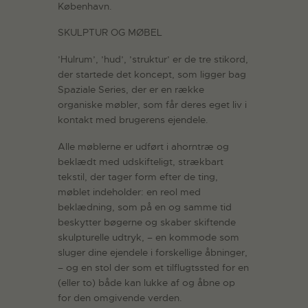
København.
SKULPTUR OG MØBEL
’Hulrum’, ’hud’, ’struktur’ er de tre stikord,
der startede det koncept, som ligger bag
Spaziale Series, der er en række
organiske møbler, som får deres eget liv i
kontakt med brugerens ejendele.
Alle møblerne er udført i ahorntræ og
beklædt med udskifteligt, strækbart
tekstil, der tager form efter de ting,
møblet indeholder: en reol med
beklædning, som på en og samme tid
beskytter bøgerne og skaber skiftende
skulpturelle udtryk, – en kommode som
sluger dine ejendele i forskellige åbninger,
– og en stol der som et tilflugtssted for en
(eller to) både kan lukke af og åbne op
for den omgivende verden.