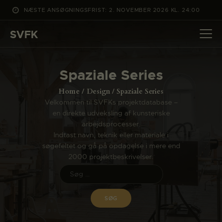
NÆSTE ANSØGNINGSFRIST: 2. NOVEMBER 2026 KL. 24:00
SVFK
SVFK
DET SKER
Spaziale Series
PROJEKTER
Home
Design
Spaziale Series
CHANNEL
Velkommen til SVFKs projektdatabase –
en direkte udveksling af kunsteriske
ANSØG
arbejdsprocesser.
OM SVFK
Indtast navn, teknik eller materiale i
søgefeltet og gå på opdagelse i mere end
ENGLISH
2000 projektbeskrivelser.