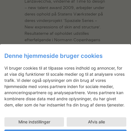
Lanzavecchia, vinderne af Time to design
– new talent award 2009, arbejder under
deres ophold på Statens Værksteder på
deres vinderprojekt ’Spaziale Series –
New expressions of skin and structure’.
Resultaterne af opholdet udstilles
efterfølgende i Normann Copenhagens
butik og…
Læs mere
Denne hjemmeside bruger cookies
LÆS MERE
Vi bruger cookies til at tilpasse vores indhold og annoncer, for
at vise dig funktioner til socaile medier og til at analysere vores
trafik. Vi deler også oplysninger om din brug af vores
hjemmeside med vores partnere inden for sociale medier,
annonceringspartnere og analysepartnere. Vores partnere kan
Nyhedsbrev
kombinere disse data med andre oplysninger, du har givet
dem, eller som de har indsamlet fra din brug af deres tjenester.
Få ansøgningsfrister, arrangementer
og artikler direkte i din indbakke.
Mine indstillinger
Afvis alle