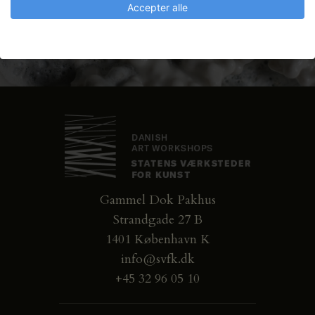
Accepter alle
Gammel Dok Pakhus
Strandgade 27 B
1401 København K
info@svfk.dk
+45 32 96 05 10