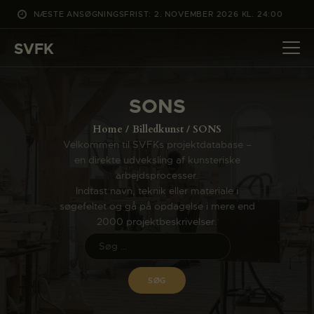
NÆSTE ANSØGNINGSFRIST: 2. NOVEMBER 2026 KL. 24:00
SVFK
SVFK
DET SKER
SONS
PROJEKTER
Home
Billedkunst
SONS
CHANNEL
Velkommen til SVFKs projektdatabase –
en direkte udveksling af kunsteriske
ANSØG
arbejdsprocesser.
OM SVFK
Indtast navn, teknik eller materiale i
søgefeltet og gå på opdagelse i mere end
ENGLISH
2000 projektbeskrivelser.