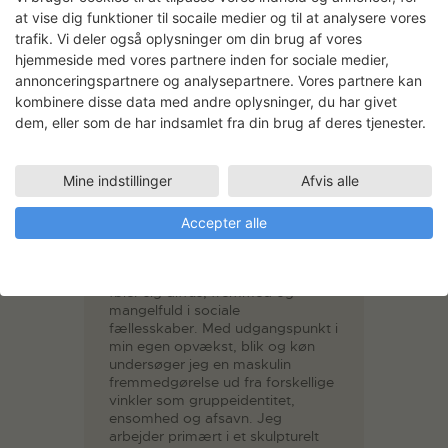
at vise dig funktioner til socaile medier og til at analysere vores
trafik. Vi deler også oplysninger om din brug af vores
hjemmeside med vores partnere inden for sociale medier,
annonceringspartnere og analysepartnere. Vores partnere kan
kombinere disse data med andre oplysninger, du har givet
dem, eller som de har indsamlet fra din brug af deres tjenester.
Daniel Svarre
Uddannelse Konsthögskolan i
Malmö, 2001-2006.
Mine indstillinger
Afvis alle
Har udstillet i både ind- og udland.
Accepter alle
Mit kunstneriske projekt kredser
overordnet om de personlige
tomrum, der opstår, når individet
føler sig diffus, fremmed og
mangelfuld i sociale
fællesskaber. Med udgangspunkt i
min egen opvækst, blik og køn
undersøger jeg en maskulin
fremmedgørelse ud fra forskellige
vinkler som gruppeidentitet,
ensomhed og afsavn. Jeg
arbejder primært i et skulpturelt