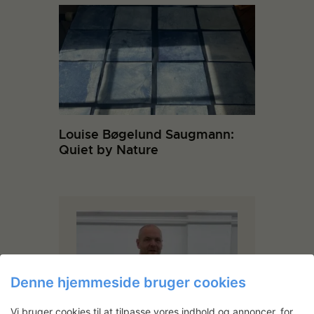
Louise Bøgelund Saugmann:
Quiet by Nature
Denne hjemmeside bruger cookies
Vi bruger cookies til at tilpasse vores indhold og annoncer, for