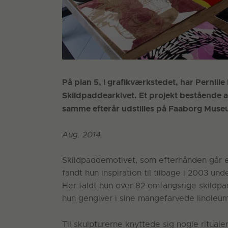
På plan 5, i grafikværkstedet, har Pernil
Skildpaddearkivet. Et projekt bestående 
samme efterår udstilles på Faaborg Muse
Aug. 2014
Skildpaddemotivet, som efterhånden går en
fandt hun inspiration til tilbage i 2003 un
Her faldt hun over 82 omfangsrige skildpa
hun gengiver i sine mangefarvede linoleu
Til skulpturerne knyttede sig nogle ritual