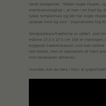
fandt betagende: “Sådan nogle ritualer, s
overlevelsesagtigt i, at man i en travl by,
tykke tempelmure og dér har nogle rituale
selskab med sig selv”. Inspirationen tog 
Skildpaddeportrætterne er udført som lin
målene 27,5 x 27,5 cm. Det er meningen, a
byggede træarkivkasser, som kan rumme 1
helt enkelt, men til oplevelsen af hvert p
hvor beskueren aktiveres.
Hvordan, kan du høre i foto- & lydportræt