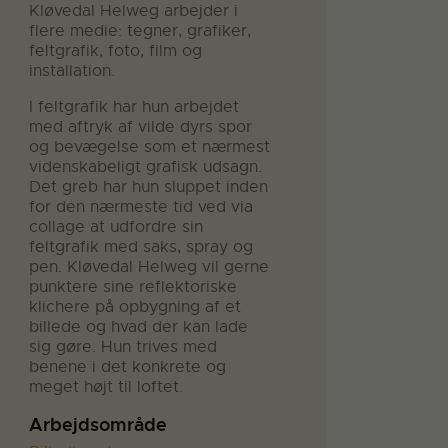
Kløvedal Helweg arbejder i
flere medie: tegner, grafiker,
feltgrafik, foto, film og
installation.
I feltgrafik har hun arbejdet
med aftryk af vilde dyrs spor
og bevægelse som et nærmest
videnskabeligt grafisk udsagn.
Det greb har hun sluppet inden
for den nærmeste tid ved via
collage at udfordre sin
feltgrafik med saks, spray og
pen. Kløvedal Helweg vil gerne
punktere sine reflektoriske
klichere på opbygning af et
billede og hvad der kan lade
sig gøre. Hun trives med
benene i det konkrete og
meget højt til loftet.
Arbejdsområde