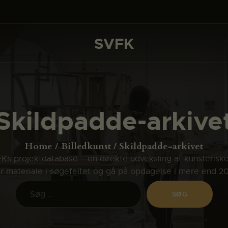
DET SKER
PROJEKTER
SVFK
SVFK
CHANNEL
ANSØG
Skildpadde-arkive
OM SVFK
ENGLISH
Home
Billedkunst
Skildpadde-arkivet
s projektdatabase – en direkte udveksling af kunsterisk
ler materiale i søgefeltet og gå på opdagelse i mere end 2