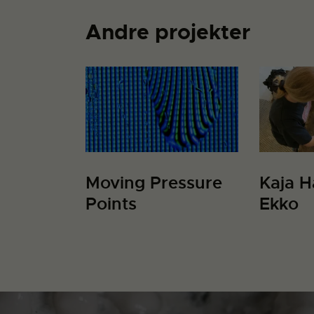
Andre projekter
Moving Pressure
Kaja H
Points
Ekko