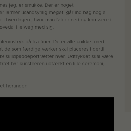
ynes jeg, er smukke. Der er noget
 der larmer usandsynlig meget, går ind bag nogle
r i hverdagen , hvor man falder ned og kan være i
Kløvedal Helweg med sig.
oleumstryk på træfiner. De er alle unikke med
t de som færdige værker skal placeres i dertil
9 skildpaddeportrætter hver. Udtrykket skal være
ortræt har kunstneren udtænkt en lille ceremoni,
tet herunder: