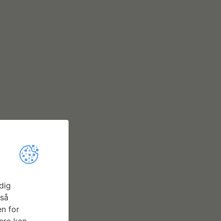
dig
gså
n for
ere kan