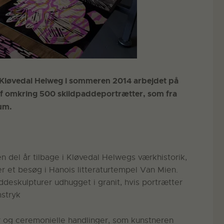
le Kløvedal Helweg i sommeren 2014 arbejdet på
af omkring 500 skildpaddeportrætter, som fra
um.
 del år tilbage i Kløvedal Helwegs værkhistorik,
der et besøg i Hanois litteraturtempel Van Mien.
ddeskulpturer udhugget i granit, hvis portrætter
mstryk
er og ceremonielle handlinger, som kunstneren