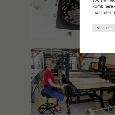
kombinere d
indsamlet fr
Mine indsti