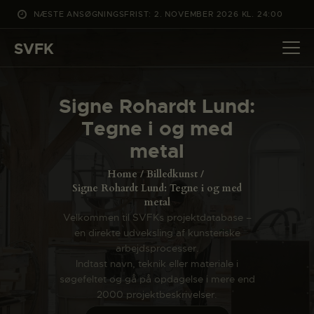
NÆSTE ANSØGNINGSFRIST: 2. NOVEMBER 2026 KL. 24:00
SVFK
SVFK
DET SKER
Signe Rohardt Lund:
PROJEKTER
Tegne i og med
CHANNEL
metal
ANSØG
Home
Billedkunst
OM SVFK
Signe Rohardt Lund: Tegne i og med
metal
ENGLISH
Velkommen til SVFKs projektdatabase –
en direkte udveksling af kunsteriske
arbejdsprocesser.
Indtast navn, teknik eller materiale i
søgefeltet og gå på opdagelse i mere end
2000 projektbeskrivelser.