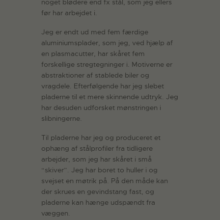
noget blødere end fx stål, som jeg ellers
før har arbejdet i.
Jeg er endt ud med fem færdige
aluminiumsplader, som jeg, ved hjælp af
en plasmacutter, har skåret fem
forskellige stregtegninger i. Motiverne er
abstraktioner af stablede biler og
vragdele. Efterfølgende har jeg slebet
pladerne til et mere skinnende udtryk. Jeg
har desuden udforsket mønstringen i
slibningerne.
Til pladerne har jeg og produceret et
ophæng af stålprofiler fra tidligere
arbejder, som jeg har skåret i små
“skiver”. Jeg har boret to huller i og
svejset en møtrik på. På den måde kan
der skrues en gevindstang fast, og
pladerne kan hænge udspændt fra
væggen.