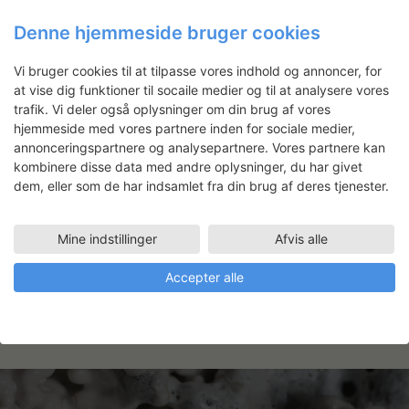
Ver Sacrum
Denne hjemmeside bruger cookies
Vi bruger cookies til at tilpasse vores indhold og annoncer, for
at vise dig funktioner til socaile medier og til at analysere vores
Sidsel Meineche Hansen
trafik. Vi deler også oplysninger om din brug af vores
hjemmeside med vores partnere inden for sociale medier,
annonceringspartnere og analysepartnere. Vores partnere kan
Faciliteter
kombinere disse data med andre oplysninger, du har givet
STORE FOTOVÆRKSTED
dem, eller som de har indsamlet fra din brug af deres tjenester.
03.12.2018 - 28.12.2018
VÆRELSE 2
03.12.2018 - 28.12.2018
Mine indstillinger
Afvis alle
Udstilling
Accepter alle
STATENS MUSEUM FOR KUNST