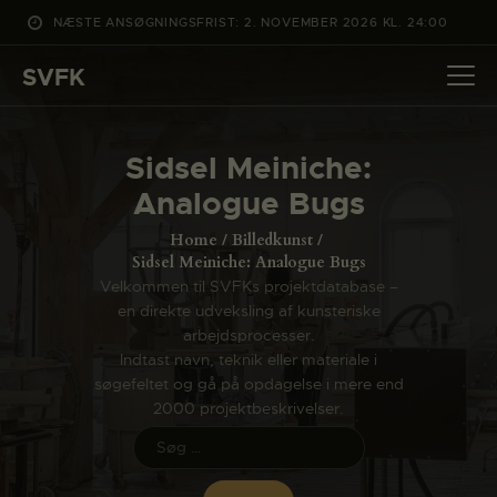
NÆSTE ANSØGNINGSFRIST: 2. NOVEMBER 2026 KL. 24:00
SVFK
SVFK
DET SKER
Sidsel Meiniche:
PROJEKTER
Analogue Bugs
CHANNEL
Home
Billedkunst
ANSØG
Sidsel Meiniche: Analogue Bugs
Velkommen til SVFKs projektdatabase –
OM SVFK
en direkte udveksling af kunsteriske
ENGLISH
arbejdsprocesser.
Indtast navn, teknik eller materiale i
søgefeltet og gå på opdagelse i mere end
2000 projektbeskrivelser.