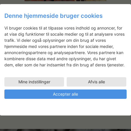
Al Masson: About Surfing
Denne hjemmeside bruger cookies
Vi bruger cookies til at tilpasse vores indhold og annoncer, for
at vise dig funktioner til socaile medier og til at analysere vores
Selina Rom Andersen
trafik. Vi deler også oplysninger om din brug af vores
hjemmeside med vores partnere inden for sociale medier,
annonceringspartnere og analysepartnere. Vores partnere kan
Arbejdsområde
kombinere disse data med andre oplysninger, du har givet
Billedkunst
dem, eller som de har indsamlet fra din brug af deres tjenester.
Faciliteter
KONSERVERINGSVÆRKSTED
24.06.2024 - 19.07.2024
Mine indstillinger
Afvis alle
STORE FOTOVÆRKSTED
14.10.2024 - 08.11.2024
Accepter alle