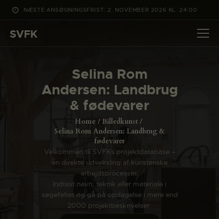
NÆSTE ANSØGNINGSFRIST: 2. NOVEMBER 2026 KL. 24:00
SVFK
SVFK
DET SKER
Selina Rom
PROJEKTER
Andersen: Landbrug
CHANNEL
& fødevarer
ANSØG
Home
Billedkunst
OM SVFK
Selina Rom Andersen: Landbrug &
fødevarer
ENGLISH
Velkommen til SVFKs projektdatabase –
en direkte udveksling af kunsteriske
arbejdsprocesser.
Indtast navn, teknik eller materiale i
søgefeltet og gå på opdagelse i mere end
2000 projektbeskrivelser.