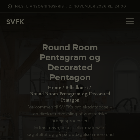
NÆSTE ANSØGNINGSFRIST: 2. NOVEMBER 2026 KL. 24:00
SVFK
SVFK
DET SKER
Round Room
PROJEKTER
Pentagram og
CHANNEL
Decorated
ANSØG
Pentagon
OM SVFK
Home
Billedkunst
ENGLISH
Round Room Pentagram og Decorated
Pentagon
Velkommen til SVFKs projektdatabase –
en direkte udveksling af kunsteriske
arbejdsprocesser.
Indtast navn, teknik eller materiale i
søgefeltet og gå på opdagelse i mere end