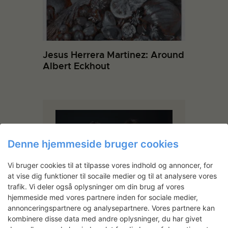
Jesus Herrera Martinez: Around
Albert Eckhout
Denne hjemmeside bruger cookies
Vi bruger cookies til at tilpasse vores indhold og annoncer, for
at vise dig funktioner til socaile medier og til at analysere vores
trafik. Vi deler også oplysninger om din brug af vores
hjemmeside med vores partnere inden for sociale medier,
Hesselholdt & Mejlvang
annonceringspartnere og analysepartnere. Vores partnere kan
Hesselholdt & Mejlvang er en
kombinere disse data med andre oplysninger, du har givet
kunstnerduo bestående af Sofie