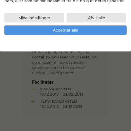
dem, eller som de har indsamlet fra din brug af deres tjenester.
Hesselholdt og Vibeke Mejlvang.
De har arbejdet sammen siden
1999 og er begge uddannede fra
Mine indstillinger
Afvis alle
Det Kgl. Danske Kunstakademi i
2006.
Accepter alle
Duoen arbejder med installationer,
projekter i det offentlige rum,
performances og udsmykninger.
Deres tilgang er stedsspecifik,
kontekst- og researchbaseret, og
de er særligt interesserede i
kunstens evne til at operere
direkte i virkeligheden.
Faciliteter
TRÆVÆRKSTED
16.12.2013 - 24.02.2014
TEKSTILVÆRKSTED
16.12.2013 - 24.12.2013