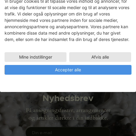
Vi bruger cookies til at tilpasse vores indhold og annoncer, for
at vise dig funktioner til socaile medier og til at analysere vores
trafik. Vi deler også oplysninger om din brug af vores
hjemmeside med vores partnere inden for sociale medier,
Rikke Ravn Sørensen
annonceringspartnere og analysepartnere. Vores partnere kan
kombinere disse data med andre oplysninger, du har givet
Faciliteter
dem, eller som de har indsamlet fra din brug af deres tjenester.
METALVÆRKSTED
19.09.2006 - 13.10.2006
Mine indstillinger
Afvis alle
Accepter alle
Nyhedsbrev
Få ansøgningsfrister, arrangementer
og artikler direkte i din indbakke.