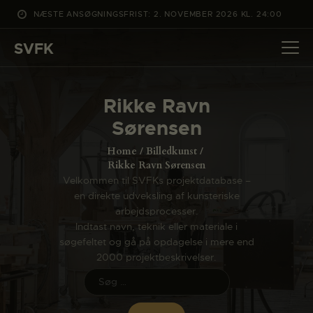
NÆSTE ANSØGNINGSFRIST: 2. NOVEMBER 2026 KL. 24:00
SVFK
SVFK
DET SKER
Rikke Ravn
PROJEKTER
Sørensen
CHANNEL
Home
Billedkunst
ANSØG
Rikke Ravn Sørensen
Velkommen til SVFKs projektdatabase –
OM SVFK
en direkte udveksling af kunsteriske
ENGLISH
arbejdsprocesser.
Indtast navn, teknik eller materiale i
søgefeltet og gå på opdagelse i mere end
2000 projektbeskrivelser.