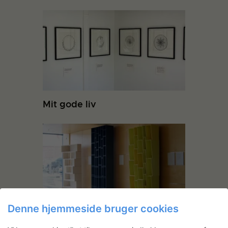
Mit gode liv
Denne hjemmeside bruger cookies
Udvikling af reolprototyper