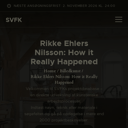
NÆSTE ANSØGNINGSFRIST: 2. NOVEMBER 2026 KL. 24:00
SVFK
SVFK
DET SKER
Rikke Ehlers
PROJEKTER
Nilsson: How it
CHANNEL
Really Happened
ANSØG
Home
Billedkunst
OM SVFK
Rikke Ehlers Nilsson: How it Really
Happened
ENGLISH
Velkommen til SVFKs projektdatabase –
en direkte udveksling af kunsteriske
arbejdsprocesser.
Indtast navn, teknik eller materiale i
søgefeltet og gå på opdagelse i mere end
2000 projektbeskrivelser.