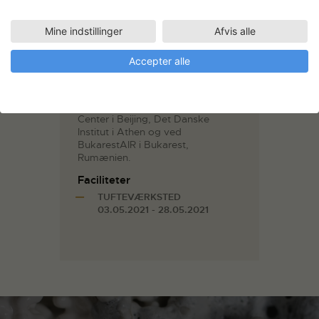
Kunstakademi i Odense i 2011.
Hendes værker er blevet vist på
I:project Space i Beijing, Kina,
Mine indstillinger
Afvis alle
Fotografisk Center i København,
UNSEENAmsterdam og
Accepter alle
BRANDTS. Hun har deltaget på
Artist-in-Residence ved CCA
Andtrax in Mallorca, Spanien,
Three Shadows Photography Art
Center i Beijing, Det Danske
Institut i Athen og ved
BukarestAIR i Bukarest,
Rumænien.
Faciliteter
TUFTEVÆRKSTED
03.05.2021 - 28.05.2021