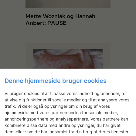
Mette Wozniak og Hannah
Anbert: PAUSE
Denne hjemmeside bruger cookies
Vi bruger cookies til at tilpasse vores indhold og annoncer, for
at vise dig funktioner til socaile medier og til at analysere vores
Rikke Ehlers Nilsson
trafik. Vi deler også oplysninger om din brug af vores
Rikke Ehlers Nilsson bor og
hjemmeside med vores partnere inden for sociale medier,
arbejder i Aalborg. Hun modtog i
annonceringspartnere og analysepartnere. Vores partnere kan
2014 en MFA fra Sandberg
kombinere disse data med andre oplysninger, du har givet
Instituut i Amsterdam, Holland og
dem, eller som de har indsamlet fra din brug af deres tjenester.
tog afgang fra Det Fynske