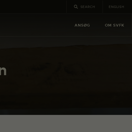
ENGLISH
ANSØG
OM SVFK
n