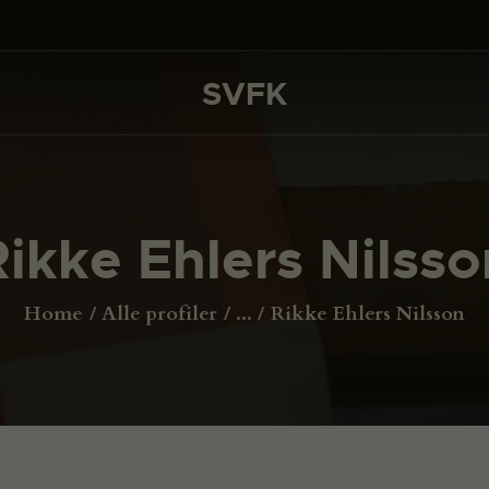
DET SKER
PROJEKTER
SVFK
SVFK
CHANNEL
ANSØG
Rikke Ehlers Nilsso
OM SVFK
ENGLISH
Home
Alle profiler
...
Rikke Ehlers Nilsson