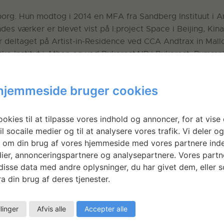
lborg. Hun modtog i 2014 en MFA fra Sandberg Instituut i 
s værker er blevet vist på I:project Space i Beijing, Kin
ltaget på Artist-in-Residence ved CCA Andtrax in Mallo
ske Institut i Athen og ved BukarestAIR i Bukarest, Rumæn
hjemmeside bruger cookies
okies til at tilpasse vores indhold og annoncer, for at vise 
il socaile medier og til at analysere vores trafik. Vi deler o
 om din brug af vores hjemmeside med vores partnere inde
ier, annonceringspartnere og analysepartnere. Vores partn
isse data med andre oplysninger, du har givet dem, eller 
a din brug af deres tjenester.
llinger
Afvis alle
Accepter alle