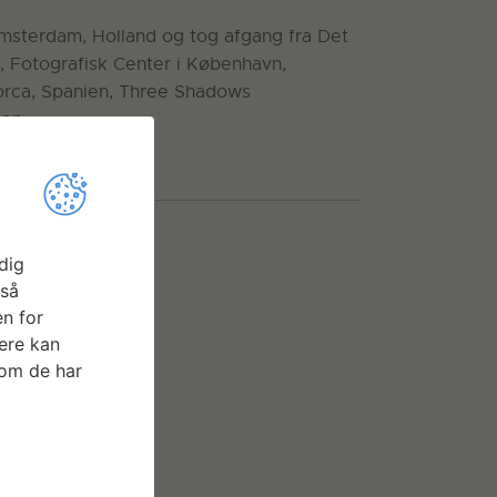
Amsterdam, Holland og tog afgang fra Det
a, Fotografisk Center i København,
rca, Spanien, Three Shadows
ien.
dig
gså
n for
ere kan
som de har