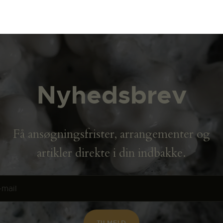
Nyhedsbrev
Få ansøgningsfrister, arrangementer og
artikler direkte i din indbakke.