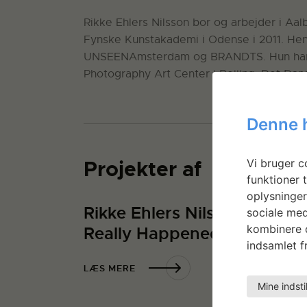
Rikke Ehlers Nilsson bor og arbejder i Aa
Fynske Kunstakademi i Odense i 2011. Hende
UNSEENAmsterdam og BRANDTS. Hun har de
Photography Art Center i Beijing, Det Dan
Denne 
Vi bruger co
Projekter af
funktioner t
oplysninger
Rikke Ehlers Nilsson: How it
sociale med
kombinere d
Really Happened
indsamlet fr
LÆS MERE
Mine indsti