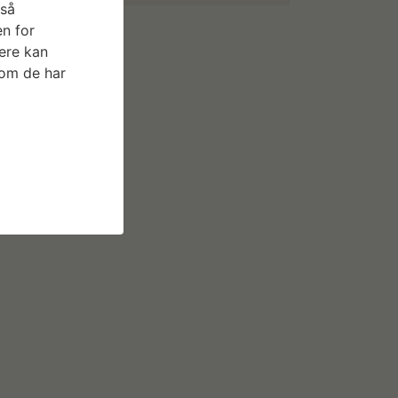
gså
n for
ere kan
som de har