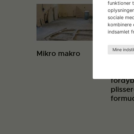
funktioner t
oplysninger
sociale med
kombinere d
indsamlet fr
Mine indsti
Mikro makro
Kropp
rumme
kropp
fordyb
plisser
formu