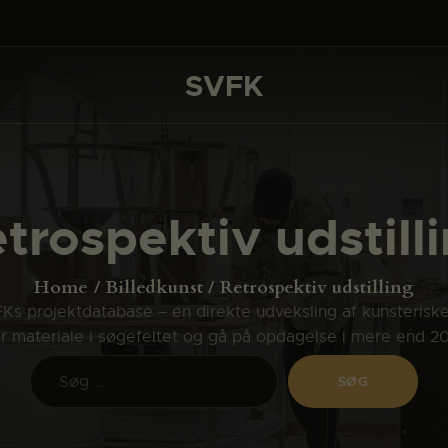
DET SKER
PROJEKTER
SVFK
SVFK
CHANNEL
ANSØG
trospektiv udstill
OM SVFK
ENGLISH
Home
Billedkunst
Retrospektiv udstilling
s projektdatabase – en direkte udveksling af kunsterisk
ler materiale i søgefeltet og gå på opdagelse i mere end 2