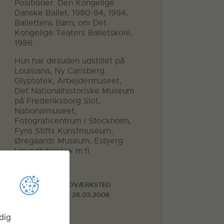
Positioner. Den Kongelige
Danske Ballet, 1980-94, 1994,
Ballettens Børn, om Det
Kongelige Teaters Balletskole,
1986.
Hun har desuden udstillet på
Louisiana, Ny Carlsberg
Glyptotek, Arbejdermuseet,
Det Nationalhistoriske Museum
på Frederiksborg Slot,
Nationalmuseet,
Fotograficentrum i Stockholm,
Fyns Stifts Kunstmuseum,
Øregaards Museum, Esbjerg
Hovedbibliotek m.fl
Faciliteter
STORE FOTOVÆRKSTED
01.01.2008 - 28.03.2008
dig