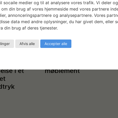
il socaile medier og til at analysere vores trafik. Vi deler o
 om din brug af vores hjemmeside med vores partnere inde
ier, annonceringspartnere og analysepartnere. Vores partn
isse data med andre oplysninger, du har givet dem, eller 
a din brug af deres tjenester.
llinger
Afvis alle
Accepter alle
ens rum og
Restaurering af
t omkring
antikt loft & Børge
en – en
Mogensen
else i et
møblement
et
dtryk