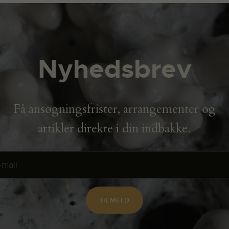
Nyhedsbrev
Få ansøgningsfrister, arrangementer og
artikler direkte i din indbakke.