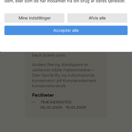
dem, eller som de har indsamlet fra din brug af deres tjenester.
Mine indstillinger
Afvis alle
Accepter alle
Anders Rørvig Abildgaard
Møbelkonservator, uddannet
bach.scient.cons.
Anders Rørvig Abildgaard er
uddannet både møbelsnedker i
Den Gamle By og kulturhistorisk
konservator på Kunstakademiets
konservatorskole.
Faciliteter
TRÆVÆRKSTED
05.01.2009 - 19.01.2009