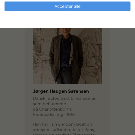
Accepter alle
Jørgen Haugen Sørensen
Dansk, autodidakt billedhugger,
som debuterede
på Charlottenborgs
Forårsudstilling i 1953.
Han har i sin ungdom boet og
arbejdet i udlandet, bl.a. i Paris,
Verona og særligt i Pietrasanta,