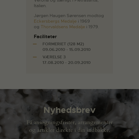
Italien.
Jørgen Haugen Sørensen modtog
Eckersbergs Medalje
i 1969
og
Thorvaldsens Medalje
i 1979.
Faciliteter
FORMERIET (128 M2)
09.06.2010 - 15.09.2010
VÆRELSE 3
17.08.2010 - 20.09.2010
Nyhedsbrev
Få ansøgningsfrister, arrangementer
og artikler direkte i din indbakke.