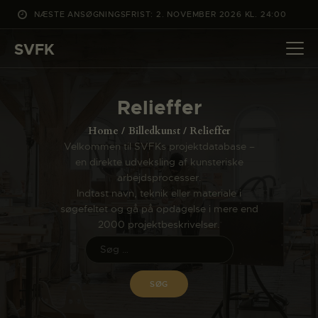
NÆSTE ANSØGNINGSFRIST: 2. NOVEMBER 2026 KL. 24:00
SVFK
SVFK
DET SKER
Relieffer
PROJEKTER
Home
Billedkunst
Relieffer
CHANNEL
Velkommen til SVFKs projektdatabase –
en direkte udveksling af kunsteriske
ANSØG
arbejdsprocesser.
OM SVFK
Indtast navn, teknik eller materiale i
søgefeltet og gå på opdagelse i mere end
ENGLISH
2000 projektbeskrivelser.