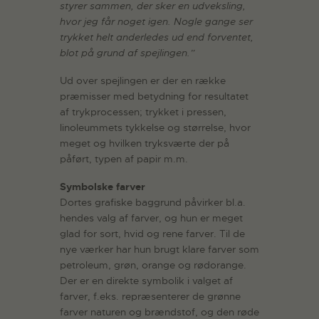
styrer sammen, der sker en udveksling,
hvor jeg får noget igen. Nogle gange ser
trykket helt anderledes ud end forventet,
blot på grund af spejlingen.”
Ud over spejlingen er der en række
præmisser med betydning for resultatet
af trykprocessen; trykket i pressen,
linoleummets tykkelse og størrelse, hvor
meget og hvilken tryksværte der på
påført, typen af papir m.m.
Symbolske farver
Dortes grafiske baggrund påvirker bl.a.
hendes valg af farver, og hun er meget
glad for sort, hvid og rene farver. Til de
nye værker har hun brugt klare farver som
petroleum, grøn, orange og rødorange.
Der er en direkte symbolik i valget af
farver, f.eks. repræsenterer de grønne
farver naturen og brændstof, og den røde