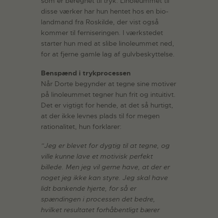
som er beregnet til tryk. Linoleummet til
disse værker har hun hentet hos en bio-
landmand fra Roskilde, der vist også
kommer til ferniseringen. I værkstedet
starter hun med at slibe linoleummet ned,
for at fjerne gamle lag af gulvbeskyttelse.
Benspænd i trykprocessen
Når Dorte begynder at tegne sine motiver
på linoleummet tegner hun frit og intuitivt.
Det er vigtigt for hende, at det så hurtigt,
at der ikke levnes plads til for megen
rationalitet, hun forklarer:
”Jeg er blevet for dygtig til at tegne, og
ville kunne lave et motivisk perfekt
billede. Men jeg vil gerne have, at der er
noget jeg ikke kan styre. Jeg skal have
lidt bankende hjerte, for så er
spændingen i processen det bedre,
hvilket resultatet forhåbentligt bærer