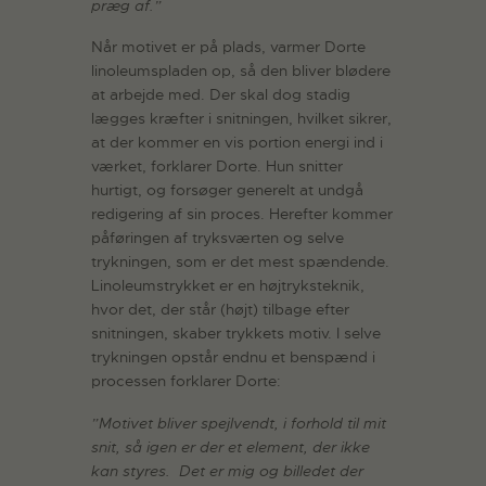
præg af.”
Når motivet er på plads, varmer Dorte
linoleumspladen op, så den bliver blødere
at arbejde med. Der skal dog stadig
lægges kræfter i snitningen, hvilket sikrer,
at der kommer en vis portion energi ind i
værket, forklarer Dorte. Hun snitter
hurtigt, og forsøger generelt at undgå
redigering af sin proces. Herefter kommer
påføringen af tryksværten og selve
trykningen, som er det mest spændende.
Linoleumstrykket er en højtryksteknik,
hvor det, der står (højt) tilbage efter
snitningen, skaber trykkets motiv. I selve
trykningen opstår endnu et benspænd i
processen forklarer Dorte:
”Motivet bliver spejlvendt, i forhold til mit
snit, så igen er der et element, der ikke
kan styres. Det er mig og billedet der