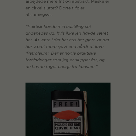
arbejdede mere frit og abstrakt. Måske er
en cirkel sluttet? Dorte tilføjer
afslutningsvis:
”Faktisk havde min udstilling set
anderledes ud, hvis ikke jeg havde været
her. At være i det her hus har gjort, at det
har været mere sjovt end hårdt at lave
’Petroleum’. Der er nogle praktiske
forhindringer som jeg er sluppet for, og
de havde taget energi fra kunsten.”