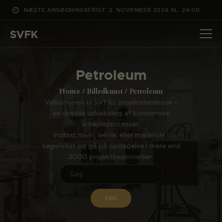
NÆSTE ANSØGNINGSFRIST: 2. NOVEMBER 2026 KL. 24:00
SVFK
SVFK
DET SKER
Petroleum
PROJEKTER
Home
Billedkunst
Petroleum
CHANNEL
Velkommen til SVFKs projektdatabase –
en direkte udveksling af kunsteriske
ANSØG
arbejdsprocesser.
OM SVFK
Indtast navn, teknik eller materiale i
søgefeltet og gå på opdagelse i mere end
ENGLISH
2000 projektbeskrivelser.