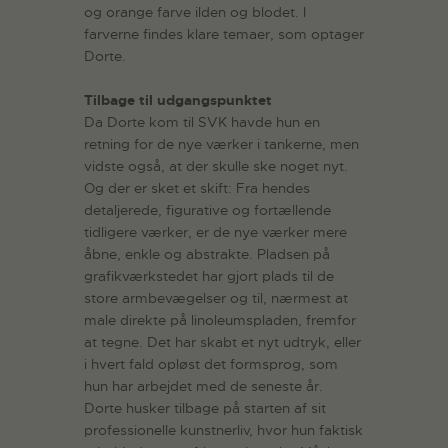
og orange farve ilden og blodet. I
farverne findes klare temaer, som optager
Dorte.
Tilbage til udgangspunktet
Da Dorte kom til SVK havde hun en
retning for de nye værker i tankerne, men
vidste også, at der skulle ske noget nyt.
Og der er sket et skift: Fra hendes
detaljerede, figurative og fortællende
tidligere værker, er de nye værker mere
åbne, enkle og abstrakte. Pladsen på
grafikværkstedet har gjort plads til de
store armbevægelser og til, nærmest at
male direkte på linoleumspladen, fremfor
at tegne. Det har skabt et nyt udtryk, eller
i hvert fald opløst det formsprog, som
hun har arbejdet med de seneste år.
Dorte husker tilbage på starten af sit
professionelle kunstnerliv, hvor hun faktisk