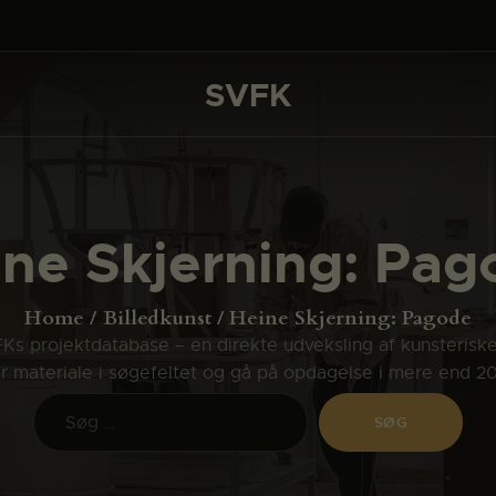
DET SKER
PROJEKTER
SVFK
SVFK
CHANNEL
ANSØG
ine Skjerning: Pag
OM SVFK
ENGLISH
Home
Billedkunst
Heine Skjerning: Pagode
s projektdatabase – en direkte udveksling af kunsterisk
ler materiale i søgefeltet og gå på opdagelse i mere end 2