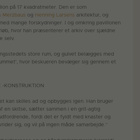
illon på 17 kvadratmeter. Den er som
s Merzbaus
og
Henning Larsens
arkitektur, og
 med mange forskydninger. I og omkring pavillonen
rløb, hvor han præsenterer et arkiv over sjældne
 selv.
illingsstedets store rum, og gulvet belægges med
i rummet’, hvor beskueren bevæger sig gennem et
E -KONSTRUKTION
et kan skilles ad og opbygges igen. Han bruger
f en skitse, sætter sammen i en grit-agtig
udfordrende, fordi det er fyldt med knaster og
vrider sig, og vil på ingen måde samarbejde.”