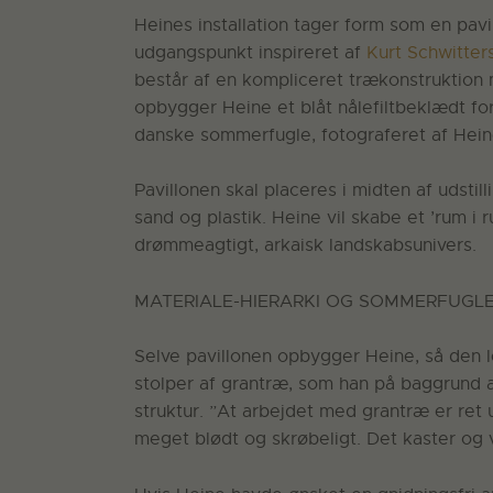
Heines installation tager form som en pav
udgangspunkt inspireret af
Kurt Schwitter
består af en kompliceret trækonstruktion
opbygger Heine et blåt nålefiltbeklædt fo
danske sommerfugle, fotograferet af Heine
Pavillonen skal placeres i midten af udst
sand og plastik. Heine vil skabe et ’rum 
drømmeagtigt, arkaisk landskabsunivers.
MATERIALE-HIERARKI OG SOMMERFUGL
Selve pavillonen opbygger Heine, så den l
stolper af grantræ, som han på baggrund a
struktur. ”At arbejdet med grantræ er ret 
meget blødt og skrøbeligt. Det kaster og 