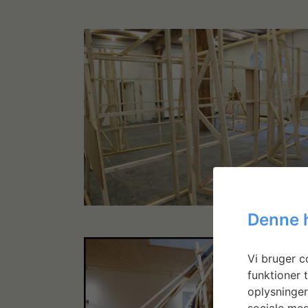
Denne 
Vi bruger co
funktioner t
oplysninger
sociale med