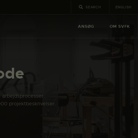
ENGLISH
ANSØG
OM SVFK
ode
e arbejdsprocesser.
000 projektbeskrivelser.