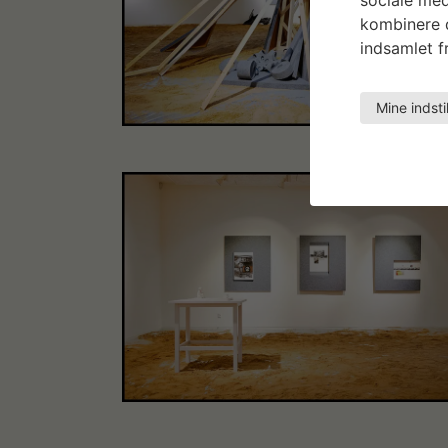
kombinere d
indsamlet fr
Mine indsti