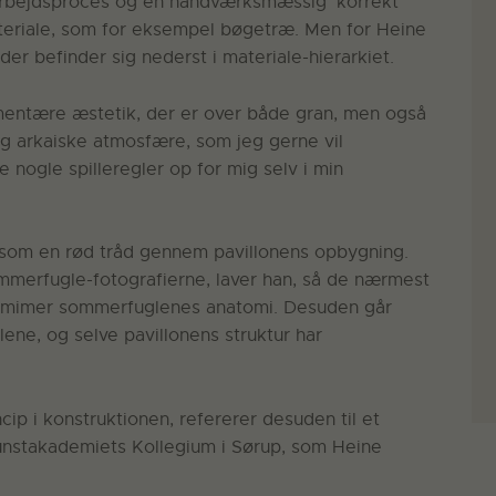
arbejdsproces og en håndværksmæssig ’korrekt’
ateriale, som for eksempel bøgetræ. Men for Heine
 der befinder sig nederst i materiale-hierarkiet.
entære æstetik, der er over både gran, men også
å og arkaiske atmosfære, som jeg gerne vil
nogle spilleregler op for mig selv i min
 som en rød tråd gennem pavillonens opbygning.
mmerfugle-fotografierne, laver han, så de nærmest
r mimer sommerfuglenes anatomi. Desuden går
lene, og selve pavillonens struktur har
p i konstruktionen, refererer desuden til et
 Kunstakademiets Kollegium i Sørup, som Heine