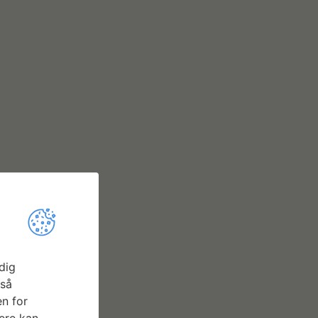
dig
gså
n for
ere kan