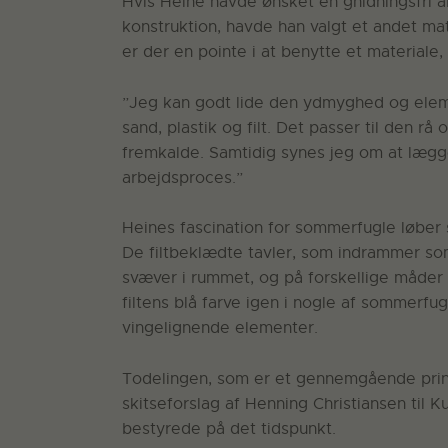
Hvis Heine havde ønsket en gnidningsfri 
konstruktion, havde han valgt et andet m
er der en pointe i at benytte et materiale,
”Jeg kan godt lide den ydmyghed og elem
sand, plastik og filt. Det passer til den r
fremkalde. Samtidig synes jeg om at lægge 
arbejdsproces.”
Heines fascination for sommerfugle løber
De filtbeklædte tavler, som indrammer so
svæver i rummet, og på forskellige måde
filtens blå farve igen i nogle af sommerfug
vingelignende elementer.
Todelingen, som er et gennemgående princi
skitseforslag af Henning Christiansen til
bestyrede på det tidspunkt.