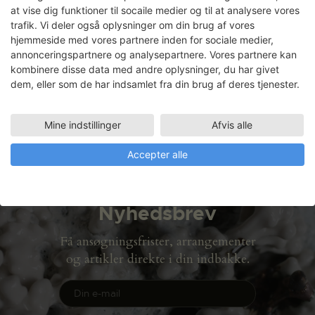
at vise dig funktioner til socaile medier og til at analysere vores
trafik. Vi deler også oplysninger om din brug af vores
hjemmeside med vores partnere inden for sociale medier,
Faciliteter
annonceringspartnere og analysepartnere. Vores partnere kan
METALVÆRKSTED
kombinere disse data med andre oplysninger, du har givet
16.04.2013 - 28.06.2013
dem, eller som de har indsamlet fra din brug af deres tjenester.
VÆRELSE 3
16.04.2013 - 28.06.2013
Mine indstillinger
Afvis alle
Accepter alle
Nyhedsbrev
Få ansøgningsfrister, arrangementer
og artikler direkte i din indbakke.