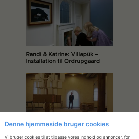
Randi & Katrine: Villapük –
Installation til Ordrupgaard
Denne hjemmeside bruger cookies
House for Dreams and Friends
Vi bruger cookies til at tilpasse vores indhold og annoncer, for