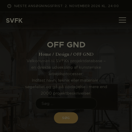
NÆSTE ANSØGNINGSFRIST: 2. NOVEMBER 2026 KL. 24:00
SVFK
SVFK
DET SKER
OFF GND
PROJEKTER
Home
Design
OFF GND
CHANNEL
Velkommen til SVFKs projektdatabase –
en direkte udveksling af kunsteriske
ANSØG
arbejdsprocesser.
OM SVFK
Indtast navn, teknik eller materiale i
søgefeltet og gå på opdagelse i mere end
ENGLISH
2000 projektbeskrivelser.