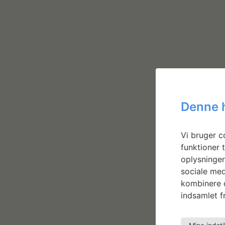
Denne 
Vi bruger co
funktioner t
oplysninger
sociale med
kombinere d
indsamlet fr