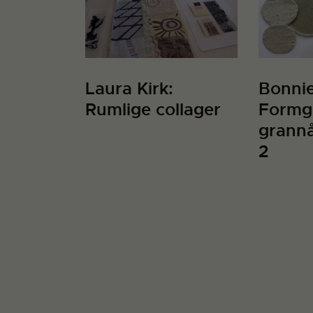
Laura Kirk:
Bonnie
Rumlige collager
Formgi
grannå
2