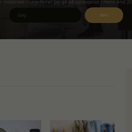
ler materiale i søgefeltet og gå på opdagelse i mere end 2