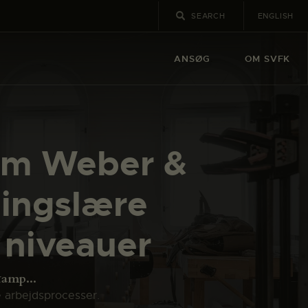
ENGLISH
ANSØG
OM SVFK
øm Weber &
ingslære
 niveauer
amp...
e arbejdsprocesser.