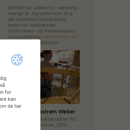
Berthe har undervist i vævning i
mange år, og underviser bl.a.
på Danmarks Designskole,
linien for textildesign,
Stoftrykker- og Væverlaugets
kursusafdeling:
s&vtekstilkurser
, samt Blindeinstituttet.
dig
gså
n for
ere kan
som de har
Miriam F. Brostrøm Weber
Uddannet produktdesigner fra
Kolding Designskole, 2010.