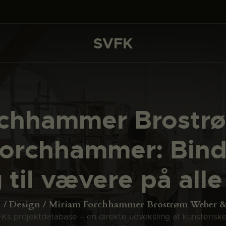
DET SKER
PROJEKTER
SVFK
SVFK
CHANNEL
ANSØG
rchhammer Brostr
OM SVFK
Forchhammer: Bind
ENGLISH
 til vævere på alle
e
Design
Miriam Forchhammer Brostrøm Weber &
s projektdatabase – en direkte udveksling af kunsterisk