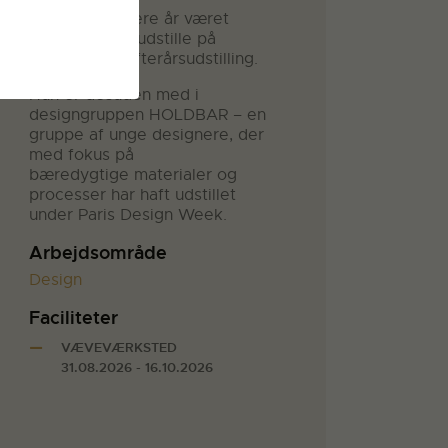
Miriam har i flere år været
inviteret til at udstille på
Snedkernes Efterårsudstilling.
Hun er desuden med i
designgruppen HOLDBAR – en
gruppe af unge designere, der
med fokus på
bæredygtige materialer og
processer har haft udstillet
under Paris Design Week.
Arbejdsområde
Design
Faciliteter
VÆVEVÆRKSTED
31.08.2026 - 16.10.2026