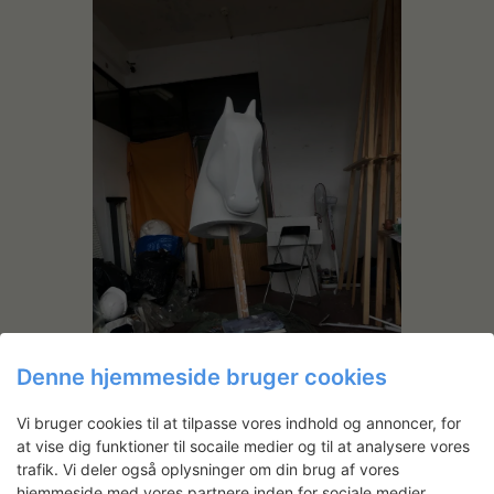
Denne hjemmeside bruger cookies
Maling og lakering af hestehoved
Vi bruger cookies til at tilpasse vores indhold og annoncer, for
at vise dig funktioner til socaile medier og til at analysere vores
trafik. Vi deler også oplysninger om din brug af vores
hjemmeside med vores partnere inden for sociale medier,