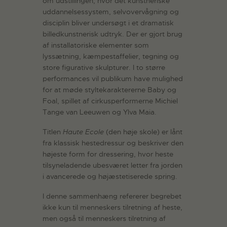
om udstillingen, hvor det kunstneriske
uddannelsessystem, selvovervågning og
disciplin bliver undersøgt i et dramatisk
billedkunstnerisk udtryk. Der er gjort brug
af installatoriske elementer som
lyssætning, kæmpestaffelier, tegning og
store figurative skulpturer. I to større
performances vil publikum have mulighed
for at møde styltekaraktererne Baby og
Foal, spillet af cirkusperformerne Michiel
Tange van Leeuwen og Ylva Maia.
Titlen
Haute Ecole
(den høje skole) er lånt
fra klassisk hestedressur og beskriver den
højeste form for dressering, hvor heste
tilsyneladende ubesværet letter fra jorden
i avancerede og højæstetiserede spring.
I denne sammenhæng refererer begrebet
ikke kun til menneskers tilretning af heste,
men også til menneskers tilretning af