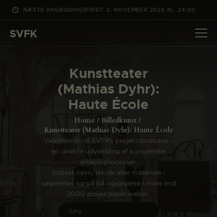
NÆSTE ANSØGNINGSFRIST: 2. NOVEMBER 2026 KL. 24:00
SVFK
SVFK
DET SKER
Kunstteater
PROJEKTER
(Mathias Dyhr):
CHANNEL
Haute École
ANSØG
Home
Billedkunst
OM SVFK
Kunstteater (Mathias Dyhr): Haute École
Velkommen til SVFKs projektdatabase –
ENGLISH
en direkte udveksling af kunsteriske
arbejdsprocesser.
Indtast navn, teknik eller materiale i
søgefeltet og gå på opdagelse i mere end
2000 projektbeskrivelser.