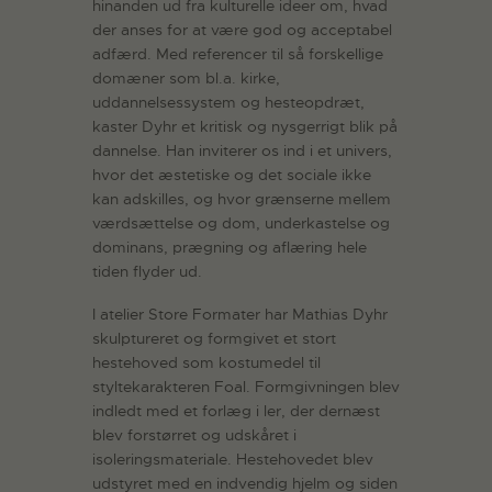
hinanden ud fra kulturelle ideer om, hvad
der anses for at være god og acceptabel
adfærd. Med referencer til så forskellige
domæner som bl.a. kirke,
uddannelsessystem og hesteopdræt,
kaster Dyhr et kritisk og nysgerrigt blik på
dannelse. Han inviterer os ind i et univers,
hvor det æstetiske og det sociale ikke
kan adskilles, og hvor grænserne mellem
værdsættelse og dom, underkastelse og
dominans, prægning og aflæring hele
tiden flyder ud.
I atelier Store Formater har Mathias Dyhr
skulptureret og formgivet et stort
hestehoved som kostumedel til
styltekarakteren Foal. Formgivningen blev
indledt med et forlæg i ler, der dernæst
blev forstørret og udskåret i
isoleringsmateriale. Hestehovedet blev
udstyret med en indvendig hjelm og siden