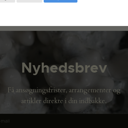
Nyhedsbrev
Få ansøgningsfrister, arrangementer og
artikler direkte i din indbakke.