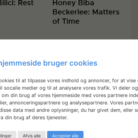
ilici: Rest
Honey Biba
Beckerlee: Matters
of Time
hjemmeside bruger cookies
okies til at tilpasse vores indhold og annoncer, for at vise 
il socaile medier og til at analysere vores trafik. Vi deler o
 om din brug af vores hjemmeside med vores partnere inde
ier, annonceringspartnere og analysepartnere. Vores partn
isse data med andre oplysninger, du har givet dem, eller 
a din brug af deres tjenester.
llinger
Afvis alle
Accepter alle