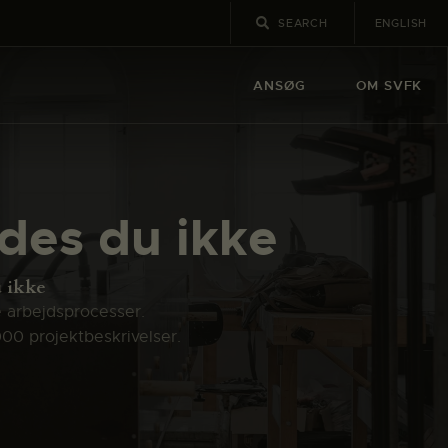
ENGLISH
ANSØG
OM SVFK
ndes du ikke
u ikke
e arbejdsprocesser.
000 projektbeskrivelser.