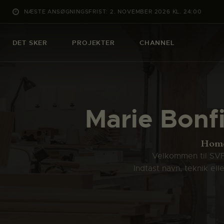
NÆSTE ANSØGNINGSFRIST: 2. NOVEMBER 2026 KL. 24:00
DET SKER
PROJEKTER
CHANNEL
Marie Bonfi
Hom
Velkommen til SVFK
Indtast navn, teknik el