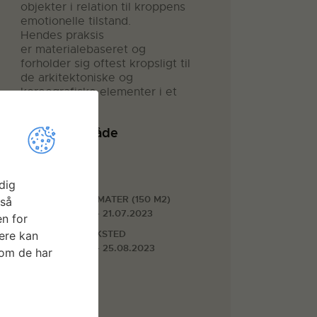
objekter i relation til kroppens
emotionelle tilstand.
Hendes praksis
er materialebaseret og
forholder sig oftest kropsligt til
de arkitektoniske og
koreografiske elementer i et
rum.
Arbejdsområde
Billedkunst
Faciliteter
dig
STORE FORMATER (150 M2)
gså
17.07.2023 - 21.07.2023
n for
METALVÆRKSTED
ere kan
17.07.2023 - 25.08.2023
som de har