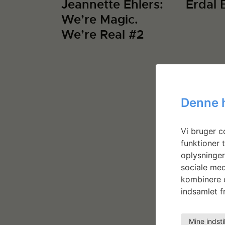
Jeannette Ehlers:
Erdal B
We’re Magic.
We’re Real #2
Denne 
Vi bruger co
funktioner t
oplysninger
sociale med
kombinere d
indsamlet fr
Mine indsti