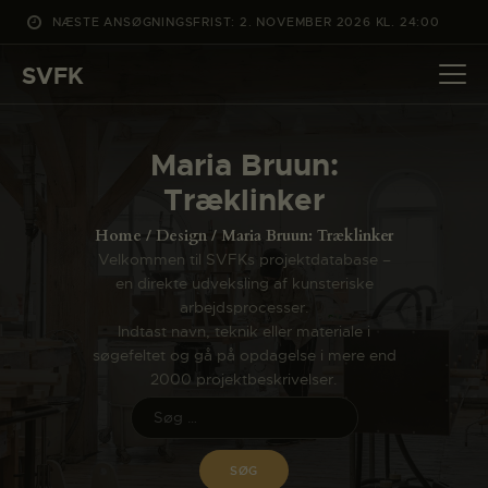
NÆSTE ANSØGNINGSFRIST: 2. NOVEMBER 2026 KL. 24:00
SVFK
SVFK
DET SKER
Maria Bruun:
PROJEKTER
Træklinker
CHANNEL
Home
Design
Maria Bruun: Træklinker
ANSØG
Velkommen til SVFKs projektdatabase –
en direkte udveksling af kunsteriske
OM SVFK
arbejdsprocesser.
ENGLISH
Indtast navn, teknik eller materiale i
søgefeltet og gå på opdagelse i mere end
2000 projektbeskrivelser.