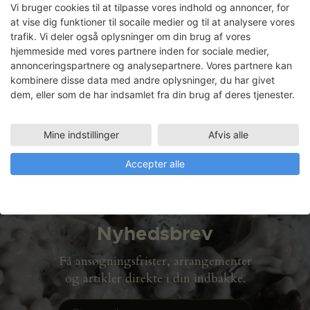
Vi bruger cookies til at tilpasse vores indhold og annoncer, for
at vise dig funktioner til socaile medier og til at analysere vores
trafik. Vi deler også oplysninger om din brug af vores
hjemmeside med vores partnere inden for sociale medier,
Maria Berntsen
annonceringspartnere og analysepartnere. Vores partnere kan
kombinere disse data med andre oplysninger, du har givet
dem, eller som de har indsamlet fra din brug af deres tjenester.
Faciliteter
METALVÆRKSTED
26.03.2003 - 02.06.2003
Mine indstillinger
Afvis alle
Accepter alle
Nyhedsbrev
Få ansøgningsfrister, arrangementer
og artikler direkte i din indbakke.