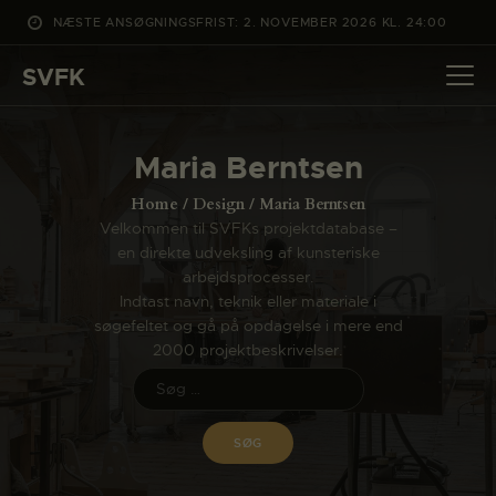
NÆSTE ANSØGNINGSFRIST: 2. NOVEMBER 2026 KL. 24:00
SVFK
SVFK
DET SKER
Maria Berntsen
PROJEKTER
Home
Design
Maria Berntsen
CHANNEL
Velkommen til SVFKs projektdatabase –
en direkte udveksling af kunsteriske
ANSØG
arbejdsprocesser.
OM SVFK
Indtast navn, teknik eller materiale i
søgefeltet og gå på opdagelse i mere end
ENGLISH
2000 projektbeskrivelser.