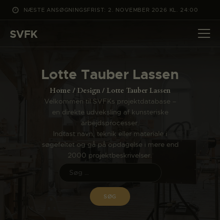
NÆSTE ANSØGNINGSFRIST: 2. NOVEMBER 2026 KL. 24:00
SVFK
SVFK
DET SKER
Lotte Tauber Lassen
PROJEKTER
Home
Design
Lotte Tauber Lassen
CHANNEL
Velkommen til SVFKs projektdatabase –
en direkte udveksling af kunsteriske
ANSØG
arbejdsprocesser.
OM SVFK
Indtast navn, teknik eller materiale i
søgefeltet og gå på opdagelse i mere end
ENGLISH
2000 projektbeskrivelser.