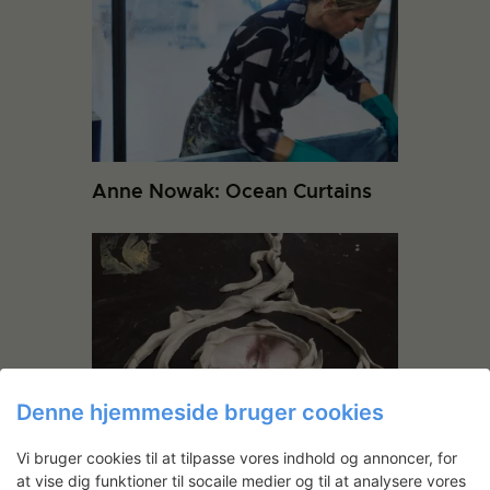
Anne Nowak: Ocean Curtains
Denne hjemmeside bruger cookies
Mads Hyldgaard Nielsen:
Milano, Allegro Energico
Vi bruger cookies til at tilpasse vores indhold og annoncer, for
(arbejdstitel)
at vise dig funktioner til socaile medier og til at analysere vores