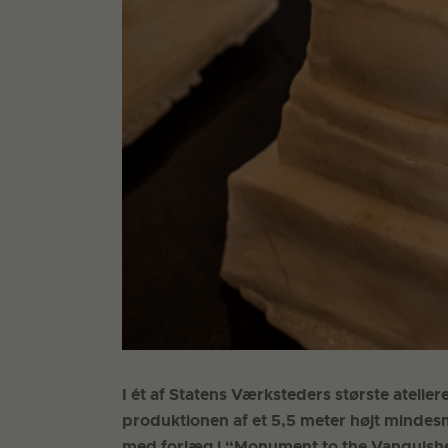
I ét af Statens Værksteders største atelie
produktionen af et 5,5 meter højt mindes
med forlæg i “Monument to the Vanquishe