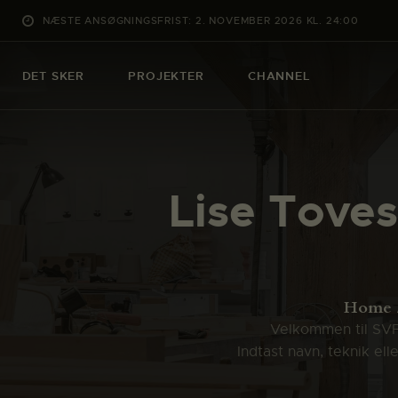
NÆSTE ANSØGNINGSFRIST: 2. NOVEMBER 2026 KL. 24:00
DET SKER
PROJEKTER
CHANNEL
Lise Toves
Home
Velkommen til SVFK
Indtast navn, teknik el