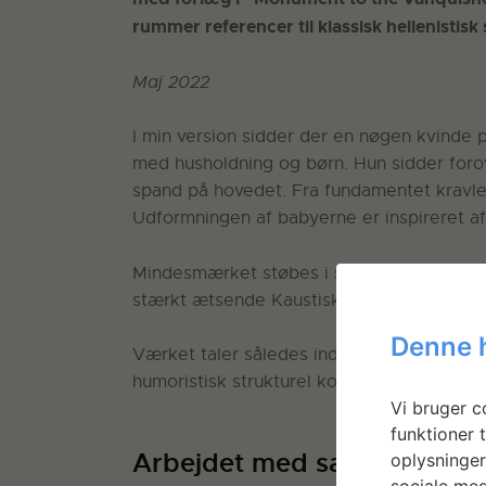
rummer referencer til klassisk hellenistisk
Maj 2022
I min version sidder der en nøgen kvinde p
med husholdning og børn. Hun sidder for
spand på hovedet. Fra fundamentet kravl
Udformningen af babyerne er inspireret a
Mindesmærket støbes i sæbe. Sæben fremst
stærkt ætsende Kaustisk soda, der sædvan
Denne 
Værket taler således ind i flere mytiske og
humoristisk strukturel kommentar.
Vi bruger co
funktioner t
Arbejdet med sæbe
oplysninger
sociale med