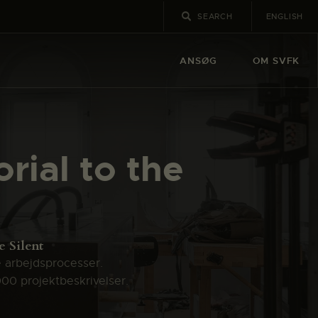
ENGLISH
ANSØG
OM SVFK
rial to the
e Silent
e arbejdsprocesser.
000 projektbeskrivelser.