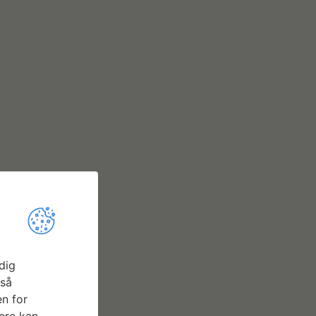
dig
gså
n for
ere kan