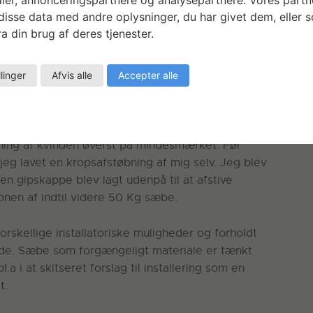
isse data med andre oplysninger, du har givet dem, eller 
 i sæbe er en besværlig og langsommelig proces,
a din brug af deres tjenester.
meltes, og det lugter ikke særlig godt. Sæben skal
rigtige tidspunkt. Der går en del tid med at
g af sæbe tørrer før næste portion hældes i
llinger
Afvis alle
Accepter alle
omhed, hvilket både er en bevidst modaktion og
ning af kvinden øverst på mindesmærket. Før
eg lavet en kropsafstøbning af mig selv. Jeg blev
en gipskappe blev lagt udenpå til at afstive
nen af indtil videre 50 Kg sæbe.
orskellige installatoriske muligheder og forholdt
 ude. Sæbe som forgængeligt materiale er tænkt
.a i at skitseret forslag til installering som en
t.