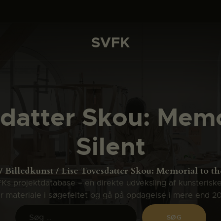
DET SKER
PROJEKTER
SVFK
SVFK
CHANNEL
ANSØG
datter Skou: Memo
OM SVFK
Silent
ENGLISH
Billedkunst
Lise Tovesdatter Skou: Memorial to th
s projektdatabase – en direkte udveksling af kunsterisk
ler materiale i søgefeltet og gå på opdagelse i mere end 2