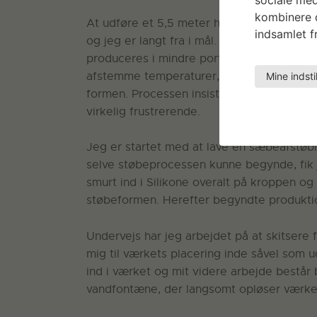
kombinere d
At udføre et 5,5 meter højt mindesmærke
indsamlet fr
og jeg er langt fra i mål. Svinefedt skal s
produceres i mindre portioner på det helt 
afstemme temperaturer, og på at første la
Mine indsti
formen. Processen insisterer på en langs
virkelig frustrerende.
Jeg er startet med at lave en sæbeafstøb
selve støbeprocessen kunne begynde, fik j
smurt ind i Silikone overalt på kroppen og 
støbeformen. Herefter begyndte produktio
Undervejs har jeg arbejdet på at skitsere f
mig til værkets placering inde såvel som
ind i værket og mit videre arbejde består bl
vandfontæne, der langsomt opløser værke