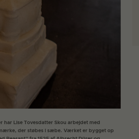
rer har Lise Tovesdatter Skou arbejdet med
mærke, der støbes i sæbe.
Værket er bygget op
d Peasant” fra 1525 af Albrecht Dürer og