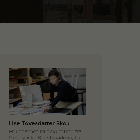
Lise Tovesdatter Skou
Er uddannet billedkunstner fra
Det Fynske Kunstakademi, har