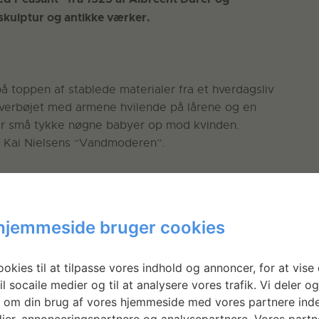
 skulptur og antikke værker.
å toppen af stablede materialer fra et hverdagsliv
overbøjet med armene hvilende på lårene og en
er små tykke nøgne babyer op mod kvinden.
f Kai Nielsens “Vandmoderen”.
illes i et miks af svinefedt, madolie og det
ligvis anvendes i husholdningen som afløbsrens.
hjemmeside bruger cookies
 kulturelle referencer og skaber en kritisk
okies til at tilpasse vores indhold og annoncer, for at vise 
il socaile medier og til at analysere vores trafik. Vi deler o
 om din brug af vores hjemmeside med vores partnere inde
ier, annonceringspartnere og analysepartnere. Vores partn