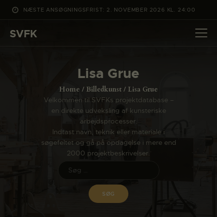
NÆSTE ANSØGNINGSFRIST: 2. NOVEMBER 2026 KL. 24:00
SVFK
SVFK
DET SKER
Lisa Grue
PROJEKTER
Home
Billedkunst
Lisa Grue
CHANNEL
Velkommen til SVFKs projektdatabase –
en direkte udveksling af kunsteriske
ANSØG
arbejdsprocesser.
OM SVFK
Indtast navn, teknik eller materiale i
søgefeltet og gå på opdagelse i mere end
ENGLISH
2000 projektbeskrivelser.