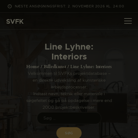
NÆSTE ANSØGNINGSFRIST: 2. NOVEMBER 2026 KL. 24:00
SVFK
SVFK
DET SKER
Line Lyhne:
PROJEKTER
Interiors
CHANNEL
Home
Billedkunst
Line Lyhne: Interiors
ANSØG
Velkommen til SVFKs projektdatabase –
en direkte udveksling af kunsteriske
OM SVFK
arbejdsprocesser.
ENGLISH
Indtast navn, teknik eller materiale i
søgefeltet og gå på opdagelse i mere end
2000 projektbeskrivelser.