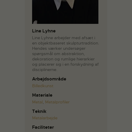
Line Lyhne
Line Lyhne arbejder med afsæt i
en objektbaseret skulpturtradition.
Hendes værker undersøger
spørgsmål om abstraktion,
dekoration og rumlige hierarkier
og placerer sig i en forskydning af
disciplinerne.
Arbejdsområde
Billedkunst
Materiale
Metal
,
Metalprofiler
Teknik
Metalarbejde
Faciliteter