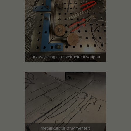
TIG-svejsning af enkeltdele til skulptur
metalskulptur (fragmenter)