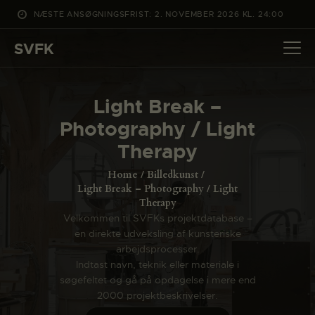
NÆSTE ANSØGNINGSFRIST: 2. NOVEMBER 2026 KL. 24:00
SVFK
SVFK
DET SKER
Light Break –
PROJEKTER
Photography / Light
CHANNEL
Therapy
ANSØG
Home
Billedkunst
OM SVFK
Light Break – Photography / Light
Therapy
ENGLISH
Velkommen til SVFKs projektdatabase –
en direkte udveksling af kunsteriske
arbejdsprocesser.
Indtast navn, teknik eller materiale i
søgefeltet og gå på opdagelse i mere end
2000 projektbeskrivelser.