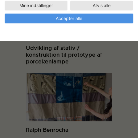
Mine indstillinger
Afvis alle
Accepter alle
Udvikling af stativ /
konstruktion til prototype af
porcelænlampe
Ralph Benrocha