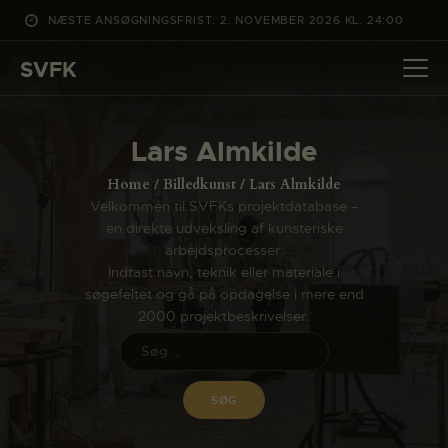
NÆSTE ANSØGNINGSFRIST: 2. NOVEMBER 2026 KL. 24:00
SVFK
SVFK
DET SKER
Lars Almkilde
PROJEKTER
Home
Billedkunst
Lars Almkilde
CHANNEL
Velkommen til SVFKs projektdatabase –
en direkte udveksling af kunsteriske
ANSØG
arbejdsprocesser.
OM SVFK
Indtast navn, teknik eller materiale i
søgefeltet og gå på opdagelse i mere end
ENGLISH
2000 projektbeskrivelser.