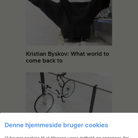
Kristian Byskov: What world to
come back to
Denne hjemmeside bruger cookies
Hans E Madsen: Cykelstang
Vi bruger cookies til at tilpasse vores indhold og annoncer, for