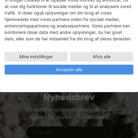
at vise dig funktioner til socaile medier og til at analysere vores
trafik. Vi deler også oplysninger om din brug af vores
hjemmeside med vores partnere inden for sociale medier,
Lars Almkilde
annonceringspartnere og analysepartnere. Vores partnere kan
kombinere disse data med andre oplysninger, du har givet
Faciliteter
dem, eller som de har indsamlet fra din brug af deres tjenester.
LERVÆRKSTED
02.04.2004 - 02.06.2004
Mine indstillinger
Afvis alle
Accepter alle
Nyhedsbrev
Få ansøgningsfrister, arrangementer
og artikler direkte i din indbakke.