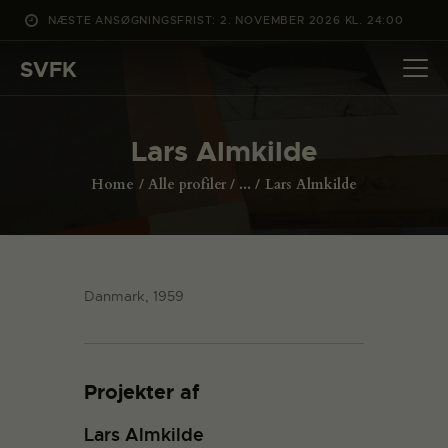
NÆSTE ANSØGNINGSFRIST: 2. NOVEMBER 2026 KL. 24:00
SVFK
SVFK
DET SKER
Lars Almkilde
PROJEKTER
Home
Alle profiler
...
Lars Almkilde
CHANNEL
ANSØG
OM SVFK
Danmark, 1959
ENGLISH
Projekter af
Lars Almkilde