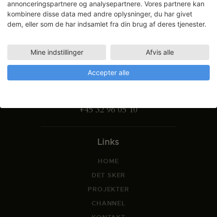
annonceringspartnere og analysepartnere. Vores partnere kan
kombinere disse data med andre oplysninger, du har givet
dem, eller som de har indsamlet fra din brug af deres tjenester.
Mine indstillinger
Afvis alle
Gammel Dok Pakhus
Strandgade 27 B
Accepter alle
1401 København K
info@svfk.dk
+45 32 96 05 10
Links
HOME
DET SKER
PROJEKTER
CHANNEL