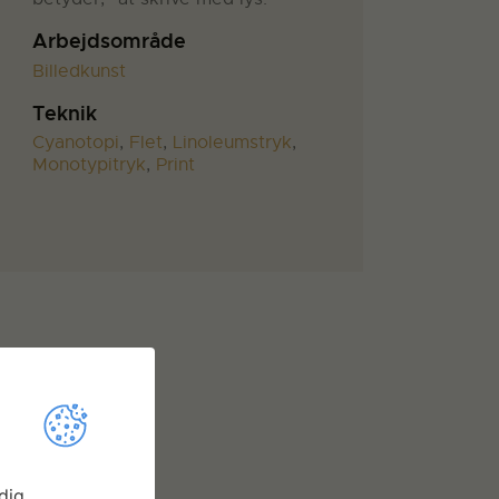
Arbejdsområde
Billedkunst
Teknik
Cyanotopi
,
Flet
,
Linoleumstryk
,
Monotypitryk
,
Print
dig