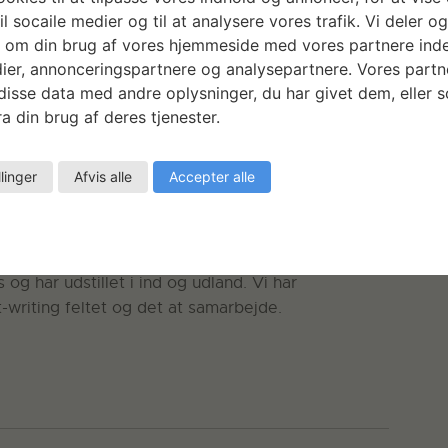
il socaile medier og til at analysere vores trafik. Vi deler o
 om din brug af vores hjemmeside med vores partnere inde
ier, annonceringspartnere og analysepartnere. Vores partn
arbejdet sammen og samtidig. Det har faciliteret
isse data med andre oplysninger, du har givet dem, eller 
r. Vi har blandt andet ville arbejde med litugrafi,
a din brug af deres tjenester.
lindprægning, print, fletning, monotopi, syning og
llinger
Afvis alle
Accepter alle
formance, grafik, intervention og bogkunst mm. Vi
 og har udstillet i ind og udland. Vi har
t-writing feltet og det at samarbejde.