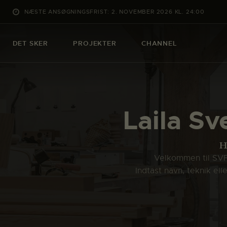
NÆSTE ANSØGNINGSFRIST: 2. NOVEMBER 2026 KL. 24:00
DET SKER
PROJEKTER
CHANNEL
Laila Sv
H
Velkommen til SVFK
Indtast navn, teknik el