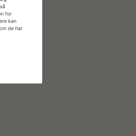
gså
n for
ere kan
som de har