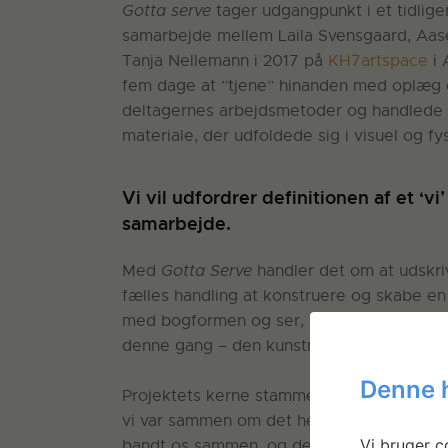
Gotta serve
tager udgangpunkt i et tidlige
samarbejde mellem Laila Svensgaard, Aas
Tanja Nellemann i 2017 på
KH7artspace
i 
fem dage at ”tjene” hinanden med oplæg 
deltagernes arbejdsmetoder og handlede o
materiale, der udfoldede sig i visuel og fy
Vi vil udfordrer definitionen af et ‘
samarbejde.
Med
Gotta Serve
handler det om at udskriv
fælles handling at konstruere og skabe en 
med bogformen og ser, hvor det kan tage o
denne gang – den kunstneriske proces i “l
Denne 
Projektets kerne stammer fra det fællesk
vi var sammen om det hele – boede, spiste
Vi bruger co
bandt os sammen, og det, at vi kom så tæt