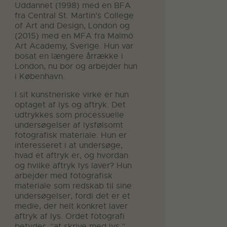
Uddannet (1998) med en BFA
fra Central St. Martin’s College
of Art and Design, London og
(2015) med en MFA fra Malmö
Art Academy, Sverige. Hun var
bosat en længere årrække i
London, nu bor og arbejder hun
i København.
I sit kunstneriske virke er hun
optaget af lys og aftryk. Det
udtrykkes som processuelle
undersøgelser af lysfølsomt
fotografisk materiale. Hun er
interesseret i at undersøge,
hvad et aftryk er, og hvordan
og hvilke aftryk lys laver? Hun
arbejder med fotografisk
materiale som redskab til sine
undersøgelser, fordi det er et
medie, der helt konkret laver
aftryk af lys. Ordet fotografi
betyder, ”at skrive med lys.”