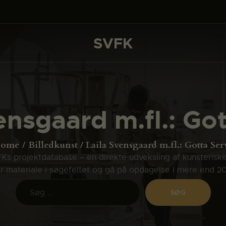
DET SKER
PROJEKTER
SVFK
SVFK
CHANNEL
ANSØG
ensgaard m.fl.: Go
OM SVFK
ENGLISH
ome
Billedkunst
Laila Svensgaard m.fl.: Gotta Ser
s projektdatabase – en direkte udveksling af kunsterisk
ler materiale i søgefeltet og gå på opdagelse i mere end 2