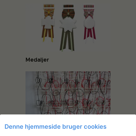
Medaljer
Denne hjemmeside bruger cookies
Anne Bjørn: A Northern Line of
Textiles m.m.