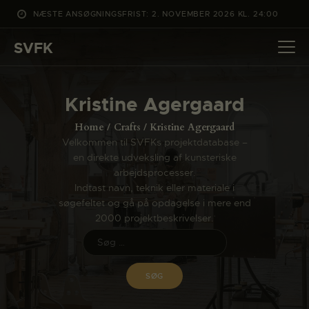
NÆSTE ANSØGNINGSFRIST: 2. NOVEMBER 2026 KL. 24:00
SVFK
SVFK
DET SKER
Kristine Agergaard
PROJEKTER
Home
Crafts
Kristine Agergaard
CHANNEL
Velkommen til SVFKs projektdatabase –
en direkte udveksling af kunsteriske
ANSØG
arbejdsprocesser.
OM SVFK
Indtast navn, teknik eller materiale i
søgefeltet og gå på opdagelse i mere end
ENGLISH
2000 projektbeskrivelser.