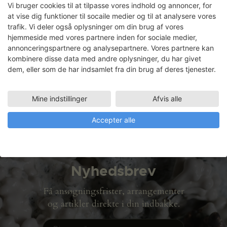
Vi bruger cookies til at tilpasse vores indhold og annoncer, for
at vise dig funktioner til socaile medier og til at analysere vores
trafik. Vi deler også oplysninger om din brug af vores
hjemmeside med vores partnere inden for sociale medier,
Kristine Agergaard
annonceringspartnere og analysepartnere. Vores partnere kan
kombinere disse data med andre oplysninger, du har givet
dem, eller som de har indsamlet fra din brug af deres tjenester.
Faciliteter
TRÆVÆRKSTED
12.07.2007 - 27.07.2007
Mine indstillinger
Afvis alle
Accepter alle
Nyhedsbrev
Få ansøgningsfrister, arrangementer
og artikler direkte i din indbakke.