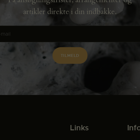
artikler direkte i din indbakke.
Links
Inf