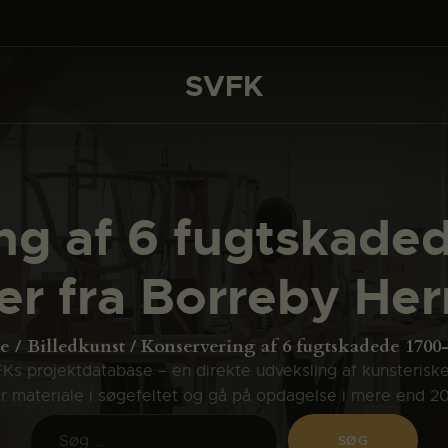
DET SKER
PROJEKTER
SVFK
SVFK
CHANNEL
ANSØG
ng af 6 fugtskaded
OM SVFK
er fra Borreby He
ENGLISH
e
Billedkunst
Konservering af 6 fugtskadede 1700-t
s projektdatabase – en direkte udveksling af kunsterisk
ler materiale i søgefeltet og gå på opdagelse i mere end 2