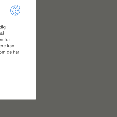
dig
gså
n for
ere kan
som de har