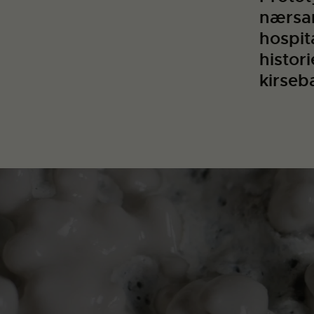
nærsan
hospit
histor
kirse