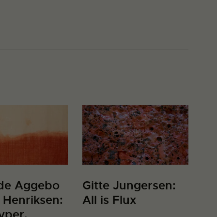
lde Aggebo
Gitte Jungersen:
e Henriksen:
All is Flux
yper,