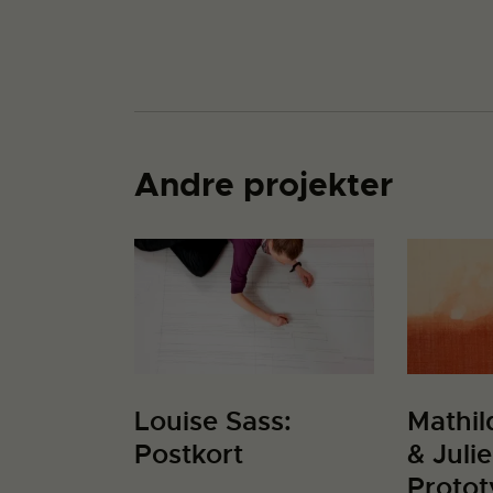
Andre projekter
Louise Sass:
Mathi
Postkort
& Juli
Protot