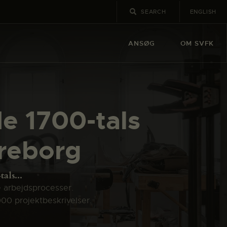
ENGLISH
ANSØG
OM SVFK
e 1700-tals
rreborg
als...
e arbejdsprocesser.
000 projektbeskrivelser.