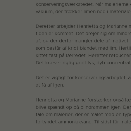
konserveringsværkstedet. Når malerierne 
vakuum, der trækker limen ned i materialet
Derefter arbejder Henrietta og Marianne 
tiden er kommet. Det drejer sig om mindre
af, og der derfor mangler dele af motivet.
som består af kridt blandet med lim. Herti
kittet fast på lærredet. Herefter retouch
Det kræver rigtig godt lys, dyb koncentra
Det er vigtigt for konserveringsarbejdet, a
at få af igen.
Henrietta og Marianne forstærker også læ
blive spændt op på blindrammen igen. Deref
tale om malerier, der er malet med en type
fortyndet ammoniakvand. Til sidst får maler