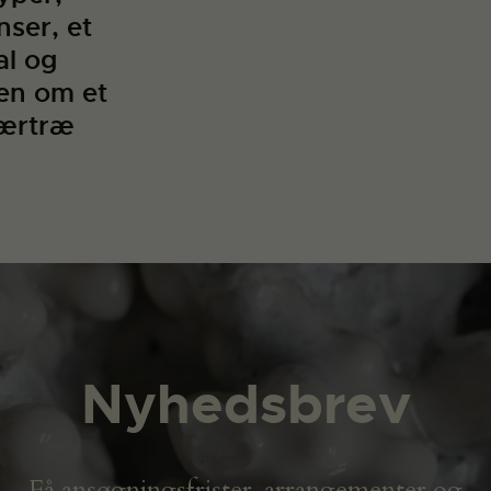
ser, et
al og
ien om et
bærtræ
Nyhedsbrev
Få ansøgningsfrister, arrangementer og