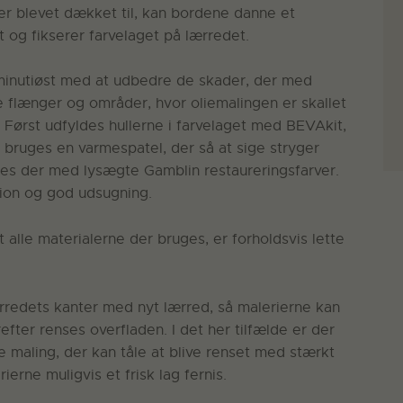
er blevet dækket til, kan bordene danne et
 og fikserer farvelaget på lærredet.
minutiøst med at udbedre de skader, der med
 flænger og områder, hvor oliemalingen er skallet
 Først udfyldes hullerne i farvelaget med BEVAkit,
l bruges en varmespatel, der så at sige stryger
eres der med lysægte Gamblin restaureringsfarver.
tion og god udsugning.
t alle materialerne der bruges, er forholdsvis lette
rredets kanter med nyt lærred, så malerierne kan
ter renses overfladen. I det her tilfælde er der
 maling, der kan tåle at blive renset med stærkt
ierne muligvis et frisk lag fernis.