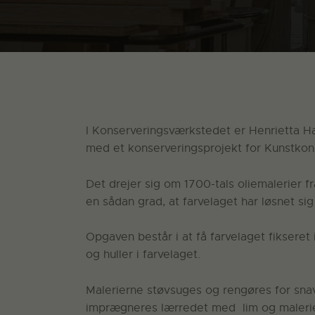
I Konserveringsværkstedet er Henrietta 
med et konserveringsprojekt for Kunstkon
Det drejer sig om 1700-tals oliemalerier f
en sådan grad, at farvelaget har løsnet sig
Opgaven består i at få farvelaget fiksere
og huller i farvelaget.
Malerierne støvsuges og rengøres for sna
imprægneres lærredet med lim og malerie