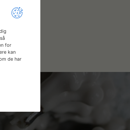
dig
gså
n for
ere kan
som de har