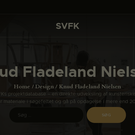
DET SKER
PROJEKTER
SVFK
SVFK
CHANNEL
ANSØG
ud Fladeland Niel
OM SVFK
ENGLISH
Home
Design
Knud Fladeland Nielsen
s projektdatabase – en direkte udveksling af kunsterisk
ler materiale i søgefeltet og gå på opdagelse i mere end 2