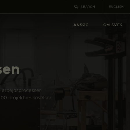
ENGLISH
ANSØG
OM SVFK
sen
e arbejdsprocesser.
000 projektbeskrivelser.