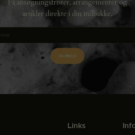
Få ansøgningsfrister, arrangementer og
artikler direkte i din indbakke.
Links
Inf