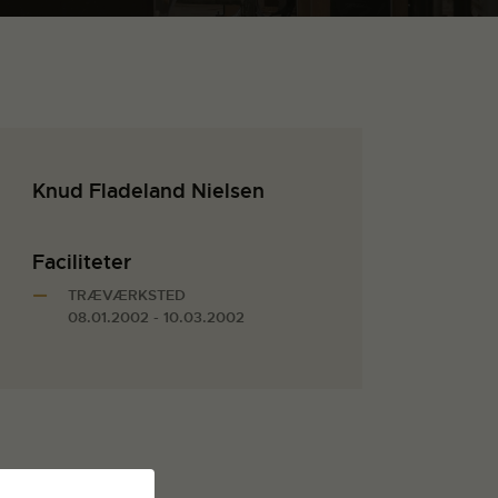
Knud Fladeland Nielsen
Faciliteter
TRÆVÆRKSTED
08.01.2002 - 10.03.2002