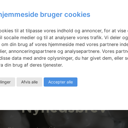
sing:
Rum#338 2017,
hjemmeside bruger cookies
stilling
Raum#339 2017
lantens
og Rum#340 2018
okies til at tilpasse vores indhold og annoncer, for at vise 
e
il socaile medier og til at analysere vores trafik. Vi deler o
 om din brug af vores hjemmeside med vores partnere inde
ier, annonceringspartnere og analysepartnere. Vores partn
isse data med andre oplysninger, du har givet dem, eller 
a din brug af deres tjenester.
llinger
Afvis alle
Accepter alle
Nyhedsbrev