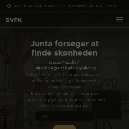
NÆSTE ANSØGNINGSFRIST: 2. NOVEMBER 2026 KL. 24:00
SVFK
SVFK
DET SKER
Junta forsøger at
PROJEKTER
finde skønheden
CHANNEL
Home
Crafts
ANSØG
Junta forsøger at finde skønheden
Velkommen til SVFKs projektdatabase –
OM SVFK
en direkte udveksling af kunsteriske
ENGLISH
arbejdsprocesser.
Indtast navn, teknik eller materiale i
søgefeltet og gå på opdagelse i mere end
2000 projektbeskrivelser.