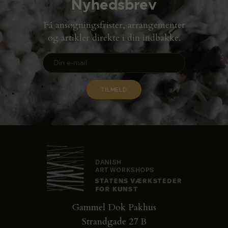
Nyhedsbrev
Få ansøgningsfrister, arrangementer
og artikler direkte i din indbakke.
Gammel Dok Pakhus
Strandgade 27 B