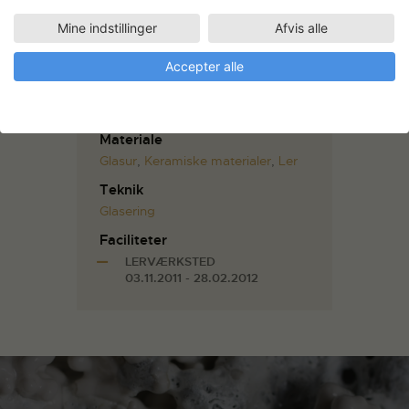
Mine indstillinger
Afvis alle
Junta
Accepter alle
Gitte Jungersen er uddannet på
Danmarks Designskole, 1993, og
er en del af gruppen Junta.
Materiale
Glasur
,
Keramiske materialer
,
Ler
Teknik
Glasering
Faciliteter
LERVÆRKSTED
03.11.2011 - 28.02.2012