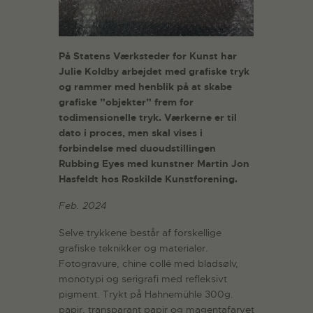
På Statens Værksteder for Kunst har
Julie Koldby arbejdet med grafiske tryk
og rammer med henblik på at
skabe
grafiske ”objekter” frem for
todimensionelle tryk. Værkerne er til
dato i proces, men skal vises i
forbindelse med duoudstillingen
Rubbing Eyes med kunstner Martin Jon
Hasfeldt hos Roskilde Kunstforening.
Feb. 2024
Selve trykkene består af forskellige
grafiske teknikker og materialer.
Fotogravure, chine collé med bladsølv,
monotypi og serigrafi med refleksivt
pigment. Trykt på Hahnemühle 300g.
papir, transparant papir og magentafarvet