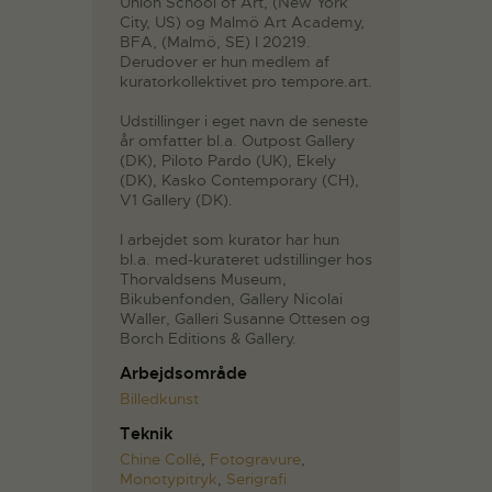
Union School of Art, (New York
City, US) og Malmö Art Academy,
BFA, (Malmö, SE) I 20219.
Derudover er hun medlem af
kuratorkollektivet pro tempore.art.
Udstillinger i eget navn de seneste
år omfatter bl.a. Outpost Gallery
(DK), Piloto Pardo (UK), Ekely
(DK), Kasko Contemporary (CH),
V1 Gallery (DK).
I arbejdet som kurator har hun
bl.a. med-kurateret udstillinger hos
Thorvaldsens Museum,
Bikubenfonden, Gallery Nicolai
Waller, Galleri Susanne Ottesen og
Borch Editions & Gallery.
Arbejdsområde
Billedkunst
Teknik
Chine Collé
,
Fotogravure
,
Monotypitryk
,
Serigrafi