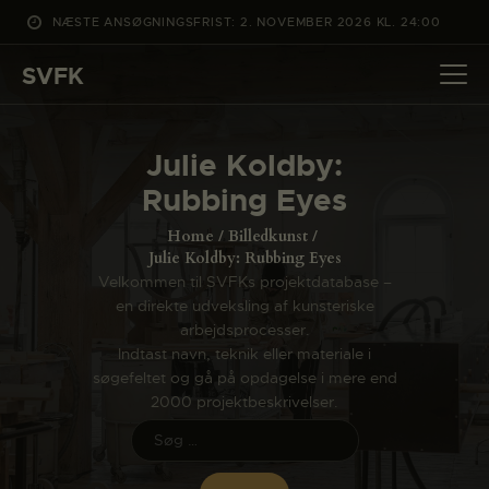
NÆSTE ANSØGNINGSFRIST: 2. NOVEMBER 2026 KL. 24:00
SVFK
SVFK
DET SKER
Julie Koldby:
PROJEKTER
Rubbing Eyes
CHANNEL
Home
Billedkunst
ANSØG
Julie Koldby: Rubbing Eyes
Velkommen til SVFKs projektdatabase –
OM SVFK
en direkte udveksling af kunsteriske
ENGLISH
arbejdsprocesser.
Indtast navn, teknik eller materiale i
søgefeltet og gå på opdagelse i mere end
2000 projektbeskrivelser.