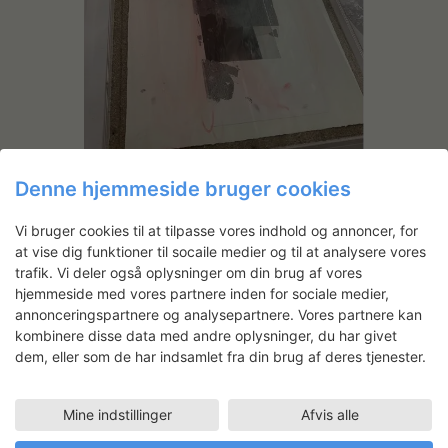
Test af røde farver på akryl frontglas.
Tryk: fotogravure med chine collé og
Denne hjemmeside bruger cookies
bladsølv, 300g. Hanhnemühle. Bagstykke
grov spånplade.
Vi bruger cookies til at tilpasse vores indhold og annoncer, for
at vise dig funktioner til socaile medier og til at analysere vores
trafik. Vi deler også oplysninger om din brug af vores
hjemmeside med vores partnere inden for sociale medier,
annonceringspartnere og analysepartnere. Vores partnere kan
kombinere disse data med andre oplysninger, du har givet
dem, eller som de har indsamlet fra din brug af deres tjenester.
Mine indstillinger
Afvis alle