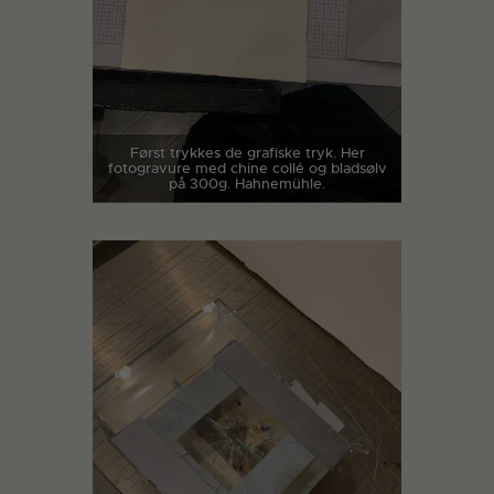
Først trykkes de grafiske tryk. Her
fotogravure med chine collé og bladsølv
på 300g. Hahnemühle.