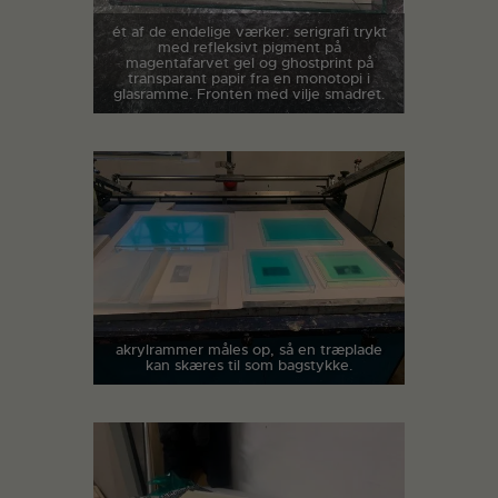
ét af de endelige værker: serigrafi trykt
med refleksivt pigment på
magentafarvet gel og ghostprint på
transparant papir fra en monotopi i
glasramme. Fronten med vilje smadret.
akrylrammer måles op, så en træplade
kan skæres til som bagstykke.