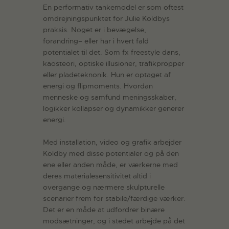
En performativ tankemodel er som oftest
omdrejningspunktet for Julie Koldbys
praksis. Noget er i bevægelse,
forandring– eller har i hvert fald
potentialet til det. Som fx freestyle dans,
kaosteori, optiske illusioner, trafikpropper
eller pladeteknonik. Hun er optaget af
energi og flipmoments. Hvordan
menneske og samfund meningsskaber,
logikker kollapser og dynamikker generer
energi.
Med installation, video og grafik arbejder
Koldby med disse potentialer og på den
ene eller anden måde, er værkerne med
deres materialesensitivitet altid i
overgange og nærmere skulpturelle
scenarier frem for stabile/færdige værker.
Det er en måde at udfordrer binære
modsætninger, og i stedet arbejde på det