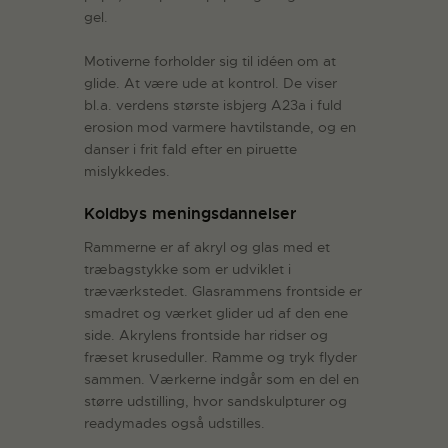
gel.
Motiverne forholder sig til idéen om at
glide. At være ude at kontrol. De viser
bl.a. verdens største isbjerg A23a i fuld
erosion mod varmere havtilstande, og en
danser i frit fald efter en piruette
mislykkedes.
Koldbys meningsdannelser
Rammerne er af akryl og glas med et
træbagstykke som er udviklet i
træværkstedet. Glasrammens frontside er
smadret og værket glider ud af den ene
side. Akrylens frontside har ridser og
fræset kruseduller. Ramme og tryk flyder
sammen. Værkerne indgår som en del en
større udstilling, hvor sandskulpturer og
readymades også udstilles.