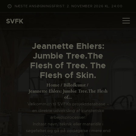
NÆSTE ANSØGNINGSFRIST: 2. NOVEMBER 2026 KL. 24:00
SVFK
SVFK
DET SKER
Jeannette Ehlers:
PROJEKTER
Jumbie Tree.The
CHANNEL
Flesh of Tree. The
ANSØG
Flesh of Skin.
OM SVFK
Home
Billedkunst
ENGLISH
Jeannette Ehlers: Jumbie Tree.The Flesh
of...
Velkommen til SVFKs projektdatabase –
en direkte udveksling af kunsteriske
arbejdsprocesser.
Indtast navn, teknik eller materiale i
søgefeltet og gå på opdagelse i mere end