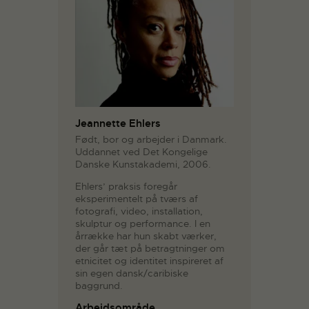
Jeannette Ehlers
Født, bor og arbejder i Danmark.
Uddannet ved Det Kongelige
Danske Kunstakademi, 2006.
Ehlers’ praksis foregår
eksperimentelt på tværs af
fotografi, video, installation,
skulptur og performance. I en
årrække har hun skabt værker,
der går tæt på betragtninger om
etnicitet og identitet inspireret af
sin egen dansk/caribiske
baggrund.
Arbejdsområde