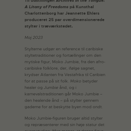
Til udstillingen
Archives in the Tongue:
A Litany of Freedoms
på Kunsthal
Charlottenborg har Jeannette Ehlers
produceret 25 par overdimensionerede
stylter i træværkstedet.
Maj 2023
Stylterne udgør en reference til caribiske
styltetraditioner og fortællinger om den
mytiske figur, Moko Jumbie, fra den afro-
caribiske folklore, der, ifølge sagnet,
krydser Atlanten fra Vestafrika til Caribien
for at passe på sit folk.
Moko
betyder
healer og
Jumbie
ånd, og i
karnevalstraditionen går Moko Jumbie –
den healende ånd – på stylter gennem
gaderne for at beskytte byen mod ondt.
Moko Jumbie-figuren bruger altid stylter
og repræsenterer med sin høje statur det
overnaturlige. Man mener, at denne figur